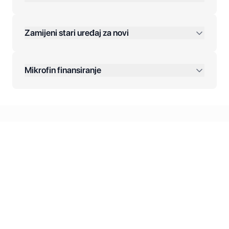
Jednokratna plaćanja:
Zamijeni stari uređaj za novi
Plaćanje na rate:
Dodatne opcije:
Mikrofin finansiranje
Online plaćanja:
Kreditiranje Mikrofina:
Kontakt: