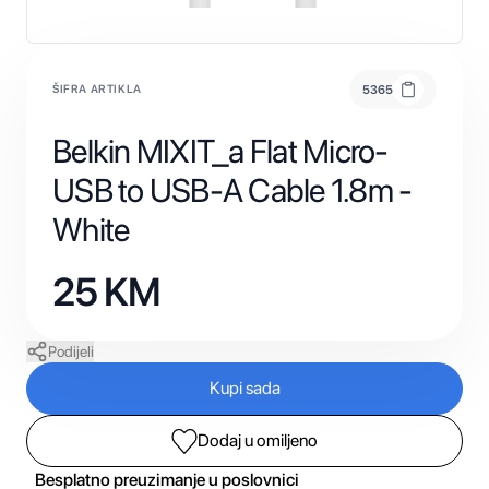
ŠIFRA ARTIKLA
5365
Belkin MIXIT_a Flat Micro-
USB to USB-A Cable 1.8m -
White
25
KM
Podijeli
Kupi sada
Dodaj u omiljeno
Besplatno preuzimanje u poslovnici