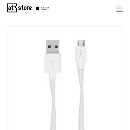
Posjetite početnu stranicu AT Store