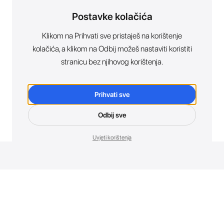
Postavke kolačića
Klikom na Prihvati sve pristaješ na korištenje
kolačića, a klikom na Odbij možeš nastaviti koristiti
stranicu bez njihovog korištenja.
Prihvati sve
Odbij sve
Uvjeti korištenja
Novosti. Direktno u tvoj inbox.
Budi prvi koji otkriva sve o novim uređajima, promocijama i
događajima u AT Store-u.