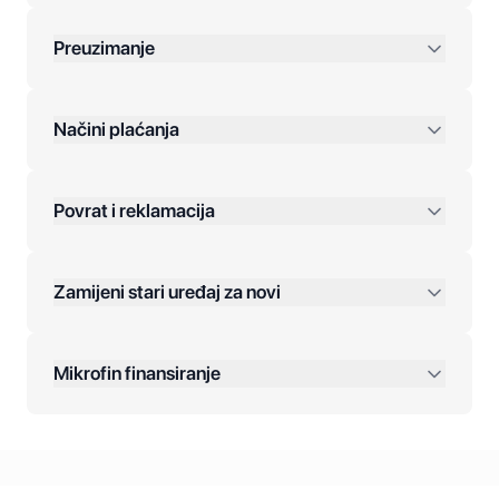
Preuzimanje
preko 400 KM
Načini plaćanja
Povrat i reklamacija
Jednokratna plaćanja:
Zamijeni stari uređaj za novi
Plaćanje na rate:
Dodatne opcije:
Mikrofin finansiranje
Online plaćanja:
Kreditiranje Mikrofina: