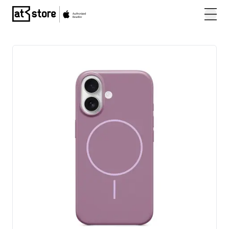
Posjetite početnu stranicu AT Store