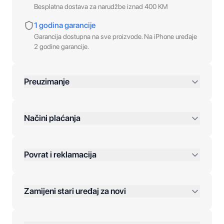
Besplatna dostava za narudžbe iznad 400 KM
1 godina garancije
Garancija dostupna na sve proizvode. Na iPhone uređaje
2 godine garancije.
Preuzimanje
preko 400 KM
Načini plaćanja
Povrat i reklamacija
Jednokratna plaćanja:
Zamijeni stari uređaj za novi
Plaćanje na rate:
Dodatne opcije: