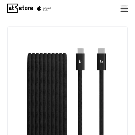
Posjetite početnu stranicu AT Store