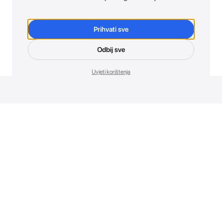
Prihvati sve
Odbij sve
Uvjeti korištenja
Novosti. Direktno u tvoj inbox.
Budi prvi koji otkriva sve o novim uređajima, promocijama i
događajima u AT Store-u.