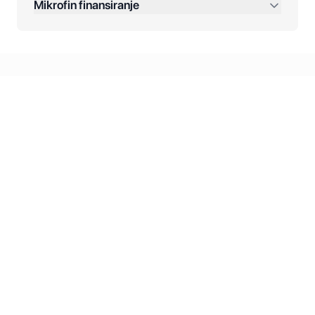
Mikrofin finansiranje
Online plaćanja:
Kreditiranje Mikrofina:
Kontakt: