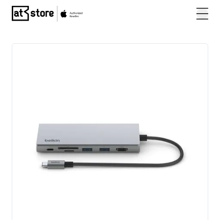
Posjetite početnu stranicu AT Store