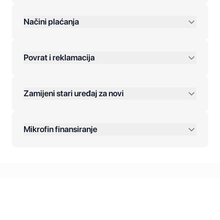
preko 400 KM
Načini plaćanja
Povrat i reklamacija
Jednokratna plaćanja:
Zamijeni stari uređaj za novi
Plaćanje na rate:
Dodatne opcije:
Mikrofin finansiranje
Online plaćanja:
Kreditiranje Mikrofina:
Kontakt: