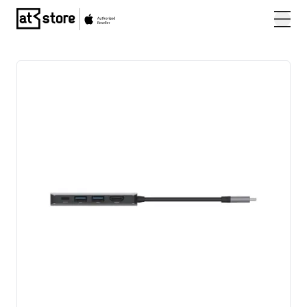
Posjetite početnu stranicu AT Store