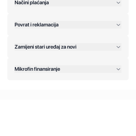
preko 400 KM
Načini plaćanja
Povrat i reklamacija
Jednokratna plaćanja:
Zamijeni stari uređaj za novi
Plaćanje na rate:
Dodatne opcije:
Mikrofin finansiranje
Online plaćanja:
Kreditiranje Mikrofina:
Kontakt: