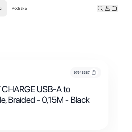
ci
Podrška
Pretraži
Korisnicki ra
Korisnick
97648387
T CHARGE USB-A to
e, Braided - 0,15M - Black