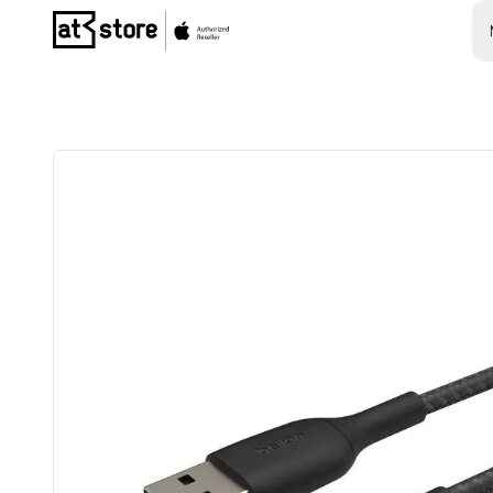
Posjetite početnu stranicu AT Store