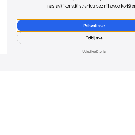
nastaviti koristiti stranicu bez njihovog korište
Prihvati sve
Odbij sve
Uvjeti korištenja
Nov
Budi prvi koji 