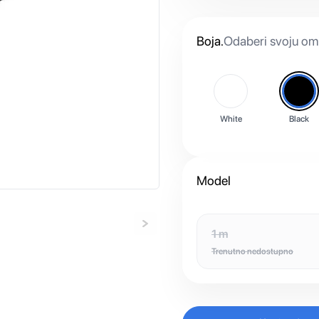
Boja
.
Odaberi svoju omi
White
Black
Model
1 m
Trenutno nedostupno