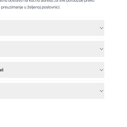
latnu dostavu na kućnu adresu za sve porudžbe preko
 preuzimanje u željenoj poslovnici.
vi