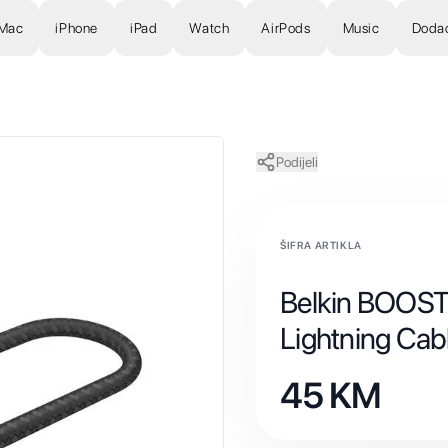
Mac
iPhone
iPad
Watch
AirPods
Music
Doda
Podijeli
ŠIFRA ARTIKLA
Belkin BOOS
Lightning Cabl
45
KM