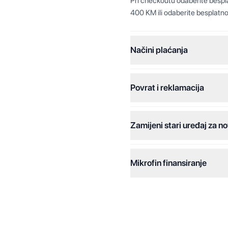
Pri checkoutu odaberite besp
400 KM ili odaberite besplatno
Načini plaćanja
Povrat i reklamacija
Jednokratna plaćanja:
Plaćanje na rate:
Zamijeni stari uređaj za no
Dodatne opcije:
Online plaćanja:
Mikrofin finansiranje
Online plaćanje na rate:
Kreditiranje Mikrofina:
Kontakt: