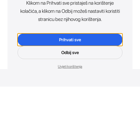
Klikom na Prihvati sve pristaješ na korištenje
kolačića, a klikom na Odbij možeš nastaviti koristiti
stranicu bez njihovog korištenja.
Prihvati sve
Odbij sve
Uvjeti korištenja
Novosti. Direktno u tvoj inbox.
Budi prvi koji otkriva sve o novim uređajima, promocijama i
događajima u AT Store-u.