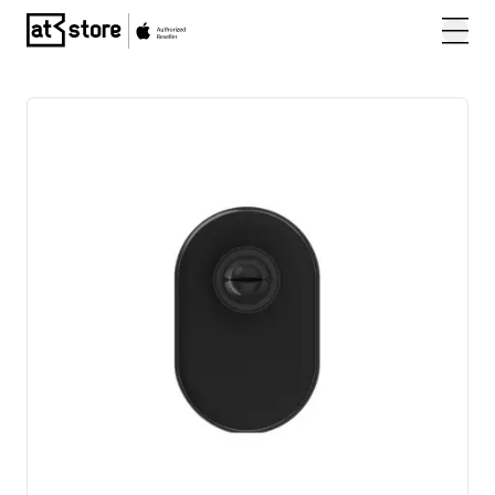
Posjetite početnu stranicu AT Store