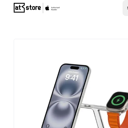
Posjetite početnu stranicu AT Store