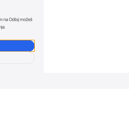
ikom na Odbij možeš
nja.
osti. Direktno u tvoj in
otkriva sve o novim uređajima, promocijama i događaji