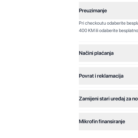
Preuzimanje
Pri checkoutu odaberite besp
400 KM ili odaberite besplatno
Načini plaćanja
Povrat i reklamacija
Jednokratna plaćanja:
Plaćanje na rate:
Zamijeni stari uređaj za no
Dodatne opcije:
Online plaćanja:
Mikrofin finansiranje
Online plaćanje na rate:
Kreditiranje Mikrofina: