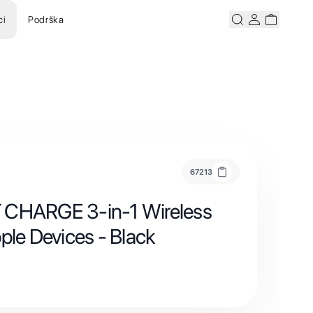
ci
Podrška
Pretraži
Korisnicki ra
Korisnick
67213
 CHARGE 3-in-1 Wireless
ple Devices - Black