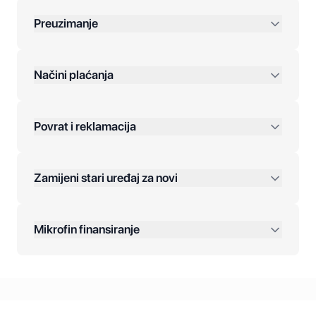
Preuzimanje
preko 400 KM
Načini plaćanja
Povrat i reklamacija
Jednokratna plaćanja:
Zamijeni stari uređaj za novi
Plaćanje na rate:
Dodatne opcije:
Mikrofin finansiranje
Online plaćanja:
Kreditiranje Mikrofina:
Kontakt: