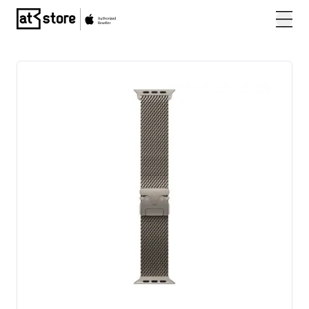
Posjetite početnu stranicu AT Store