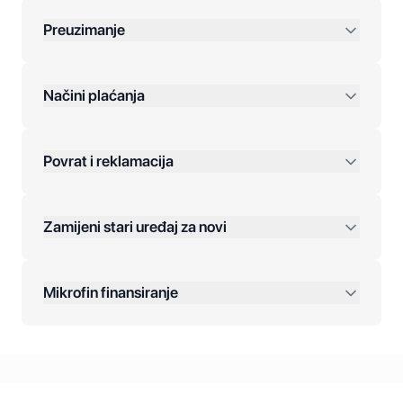
Preuzimanje
preko 400 KM
Načini plaćanja
Povrat i reklamacija
Jednokratna plaćanja:
Zamijeni stari uređaj za novi
Plaćanje na rate:
Dodatne opcije:
Mikrofin finansiranje
Online plaćanja:
Kreditiranje Mikrofina:
Kontakt: