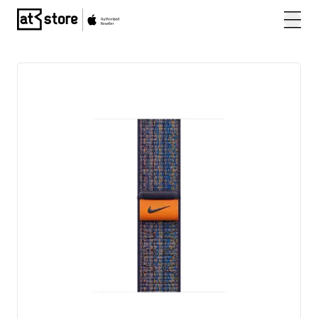
Posjetite početnu stranicu AT Store