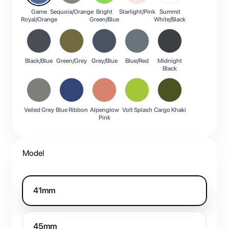
Game
Sequoia/Orange
Bright
Starlight/Pink
Summit
Royal/Orange
Green/Blue
White/Black
Black/Blue
Green/Grey
Grey/Blue
Blue/Red
Midnight
Black
Veiled Grey
Blue Ribbon
Alpenglow
Volt Splash
Cargo Khaki
Pink
Model
41mm
45mm