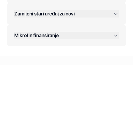
Zamijeni stari uređaj za novi
Plaćanje na rate:
Dodatne opcije:
Mikrofin finansiranje
Online plaćanja:
Kreditiranje Mikrofina:
Kontakt: