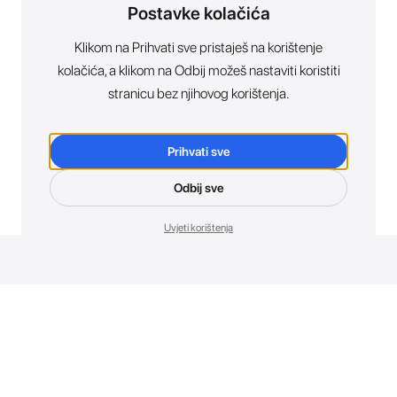
Postavke kolačića
Klikom na Prihvati sve pristaješ na korištenje
kolačića, a klikom na Odbij možeš nastaviti koristiti
stranicu bez njihovog korištenja.
Prihvati sve
Odbij sve
Uvjeti korištenja
Novosti. Direktno u tvoj inbox.
Budi prvi koji otkriva sve o novim uređajima, promocijama i
događajima u AT Store-u.