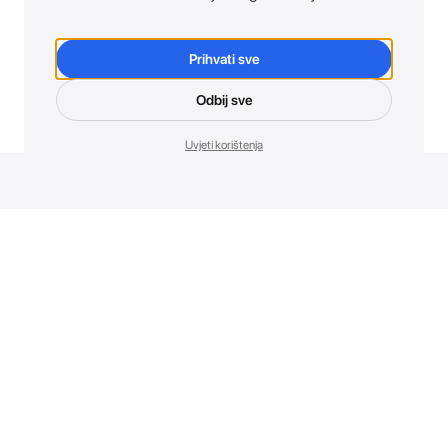
Prihvati sve
Odbij sve
Uvjeti korištenja
Novosti. Direktno u tvoj inbox.
Budi prvi koji otkriva sve o novim uređajima, promocijama i
događajima u AT Store-u.