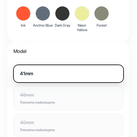
Ink
Anchor Blue
Dark Gray
Neon
Forest
Yellow
Model
41mm
46mm
Trenutno nedostupno
40mm
Trenutno nedostupno