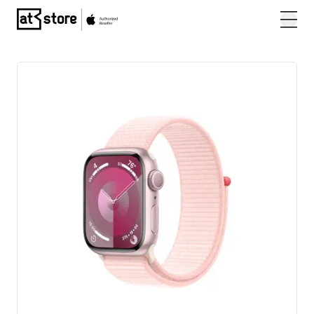
Posjetite početnu stranicu AT Store