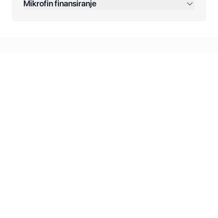
Mikrofin finansiranje
Online plaćanja:
Kreditiranje Mikrofina:
Kontakt: