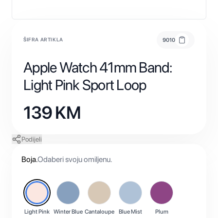
ŠIFRA ARTIKLA
9010
Apple Watch 41mm Band:
Light Pink Sport Loop
139
KM
Podijeli
Boja
.
Odaberi svoju omiljenu.
Light Pink
Winter Blue
Cantaloupe
Blue Mist
Plum