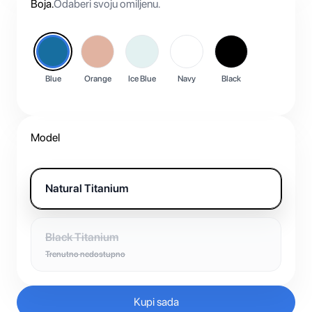
Boja
.
Odaberi svoju omiljenu.
Blue
Orange
Ice Blue
Navy
Black
Model
Natural Titanium
Black Titanium
Trenutno nedostupno
Kupi sada