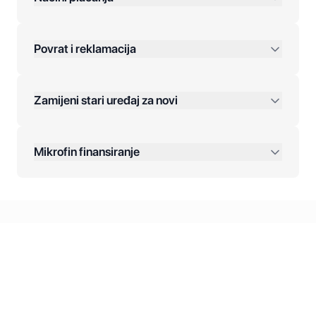
Povrat i reklamacija
Jednokratna plaćanja:
Zamijeni stari uređaj za novi
Plaćanje na rate:
Dodatne opcije:
Mikrofin finansiranje
Online plaćanja:
Kreditiranje Mikrofina:
Kontakt: