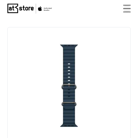
Posjetite početnu stranicu AT Store