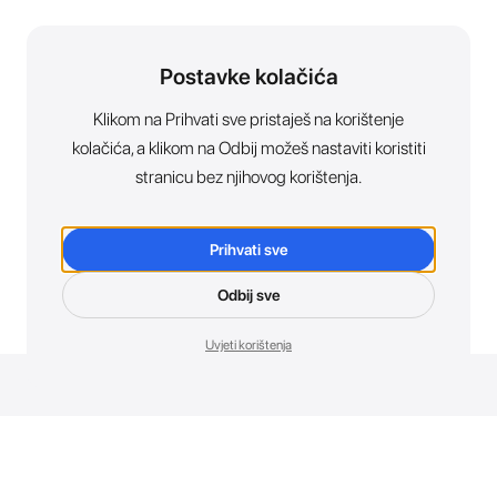
Postavke kolačića
Klikom na Prihvati sve pristaješ na korištenje
kolačića, a klikom na Odbij možeš nastaviti koristiti
stranicu bez njihovog korištenja.
Prihvati sve
Odbij sve
Uvjeti korištenja
Novosti. Direktno u tvoj inbox.
Budi prvi koji otkriva sve o novim uređajima, promocijama i