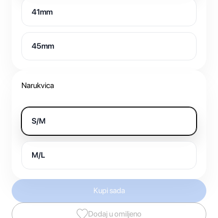
41mm
45mm
Narukvica
S/M
M/L
Kupi sada
Dodaj u omiljeno