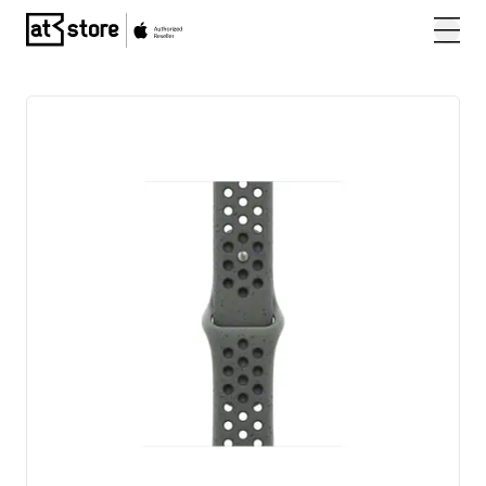
Posjetite početnu stranicu AT Store