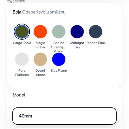
Podijeli
Boja
.
Odaberi svoju omiljenu.
Cargo Khaki
Magic
Spruce
Midnight
Ribbon Blue
Ember
Aura/Vapor
Sky
Green
Pure
Desert
Blue Flame
Platinum
Stone
Model
40mm