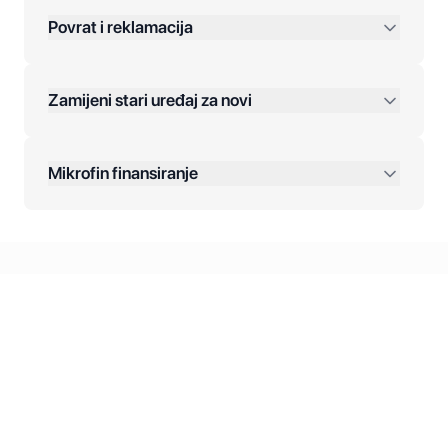
Povrat i reklamacija
Jednokratna plaćanja:
Zamijeni stari uređaj za novi
Plaćanje na rate:
Dodatne opcije:
Mikrofin finansiranje
Online plaćanja:
Kreditiranje Mikrofina:
Kontakt: