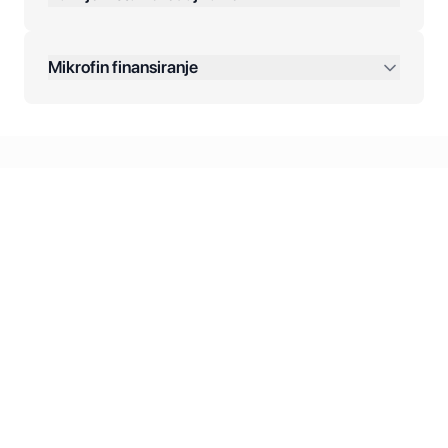
Dodatne opcije:
Mikrofin finansiranje
Online plaćanja:
Kreditiranje Mikrofina:
Kontakt: