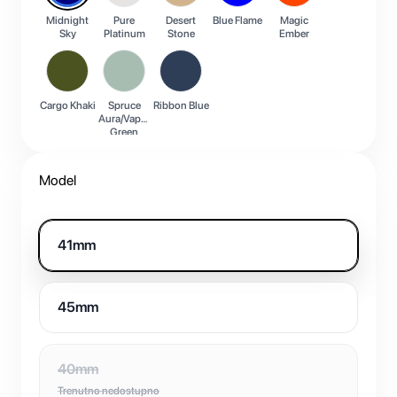
Midnight
Pure
Desert
Blue Flame
Magic
Sky
Platinum
Stone
Ember
Cargo Khaki
Spruce
Ribbon Blue
Aura/Vapor
Green
Model
41mm
45mm
40mm
Trenutno nedostupno