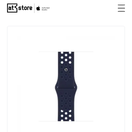
Posjetite početnu stranicu AT Store