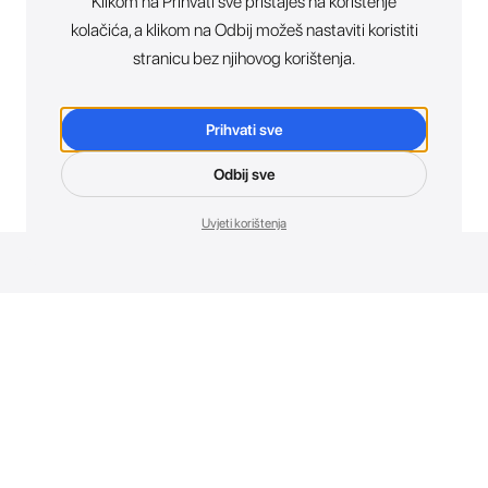
Klikom na Prihvati sve pristaješ na korištenje
kolačića, a klikom na Odbij možeš nastaviti koristiti
stranicu bez njihovog korištenja.
Prihvati sve
Odbij sve
Uvjeti korištenja
Novosti. Direktno u tvoj inbox.
Budi prvi koji otkriva sve o novim uređajima, promocijama i
događajima u AT Store-u.