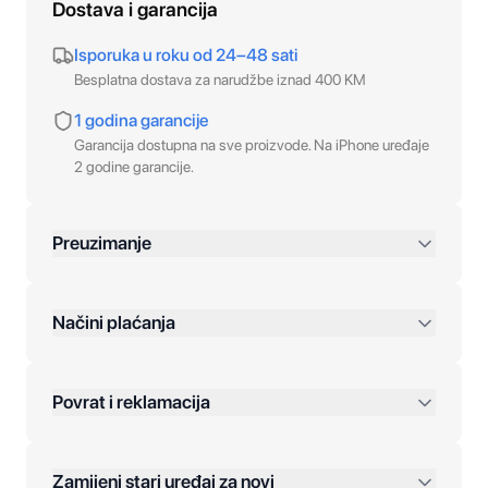
Dostava i garancija
Isporuka u roku od 24–48 sati
Besplatna dostava za narudžbe iznad 400 KM
1 godina garancije
Garancija dostupna na sve proizvode. Na iPhone uređaje
2 godine garancije.
Preuzimanje
preko 400 KM
Načini plaćanja
Povrat i reklamacija
Jednokratna plaćanja:
Zamijeni stari uređaj za novi
Plaćanje na rate: