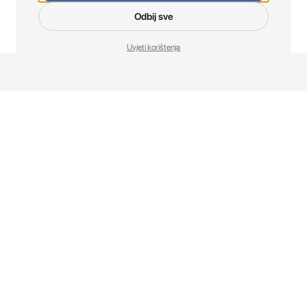
Odbij sve
Uvjeti korištenja
Novosti. Direktno u tvoj inbox.
Budi prvi koji otkriva sve o novim uređajima, promocijama i
događajima u AT Store-u.
Prijavite se