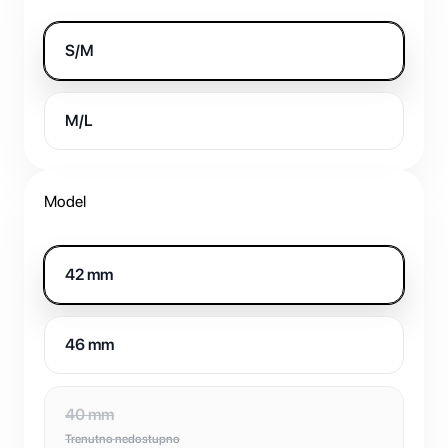
S/M
M/L
Model
42 mm
46 mm
40 mm
Trenutno nedostupno