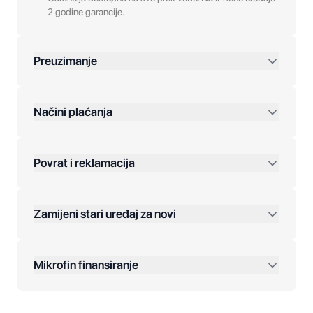
2 godine garancije.
Preuzimanje
preko 400 KM
Načini plaćanja
Povrat i reklamacija
Jednokratna plaćanja:
Zamijeni stari uređaj za novi
Plaćanje na rate:
Dodatne opcije:
Mikrofin finansiranje
Online plaćanja:
Kreditiranje Mikrofina: