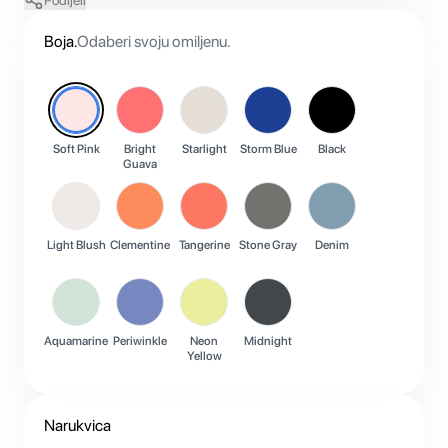
Podijeli
Boja
.
Odaberi svoju omiljenu.
Soft Pink
Bright
Starlight
Storm Blue
Black
Guava
Light Blush
Clementine
Tangerine
Stone Gray
Denim
Aquamarine
Periwinkle
Neon
Midnight
Yellow
Narukvica