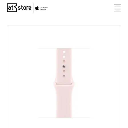
Posjetite početnu stranicu AT Store