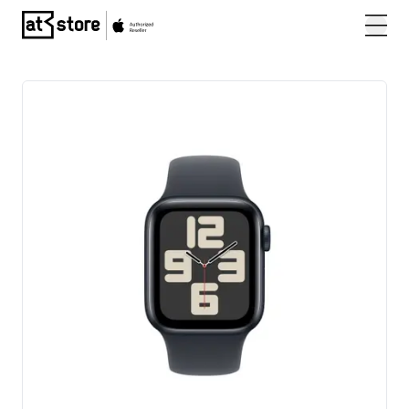
Posjetite početnu stranicu AT Store