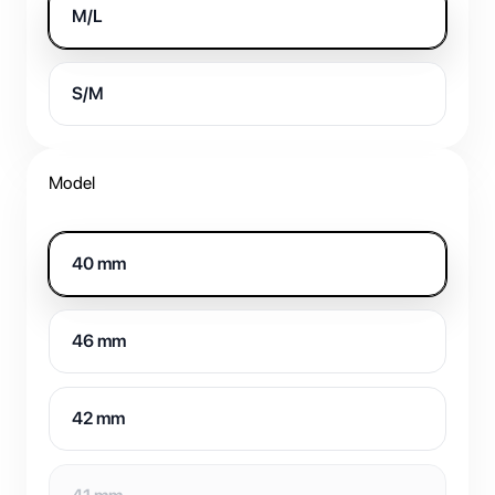
M/L
S/M
Model
40 mm
46 mm
42 mm