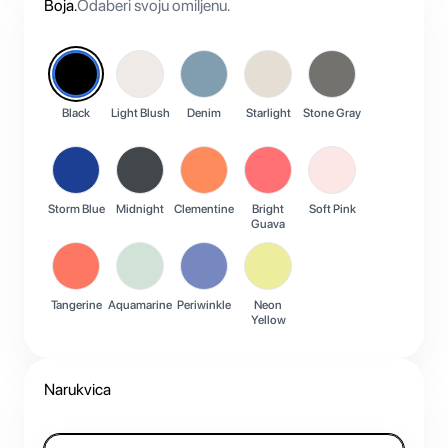
Boja
.
Odaberi svoju omiljenu.
Black
Light Blush
Denim
Starlight
Stone Gray
Storm Blue
Midnight
Clementine
Bright
Soft Pink
Guava
Tangerine
Aquamarine
Periwinkle
Neon
Yellow
Narukvica