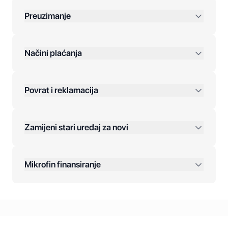
Preuzimanje
preko 400 KM
Načini plaćanja
Povrat i reklamacija
Jednokratna plaćanja:
Zamijeni stari uređaj za novi
Plaćanje na rate:
Dodatne opcije:
Mikrofin finansiranje
Online plaćanja:
Kreditiranje Mikrofina:
Kontakt: