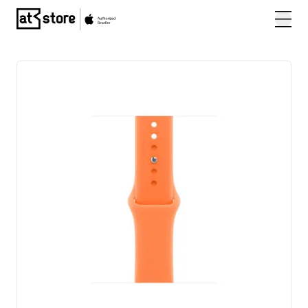
Posjetite početnu stranicu AT Store