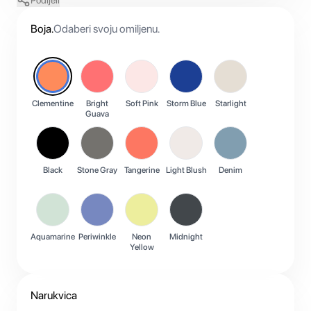
Podijeli
Boja
.
Odaberi svoju omiljenu.
Clementine
Bright
Soft Pink
Storm Blue
Starlight
Guava
Black
Stone Gray
Tangerine
Light Blush
Denim
Aquamarine
Periwinkle
Neon
Midnight
Yellow
Narukvica