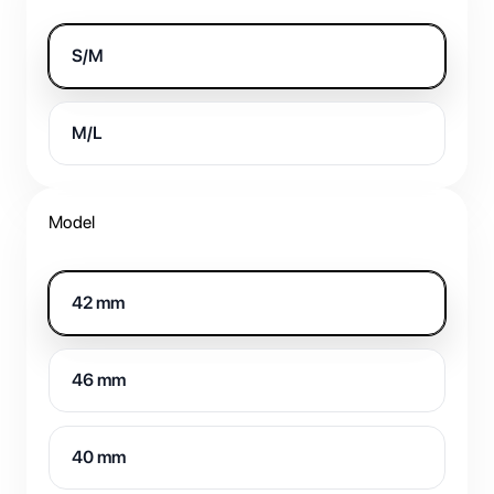
S/M
M/L
Model
42 mm
46 mm
40 mm