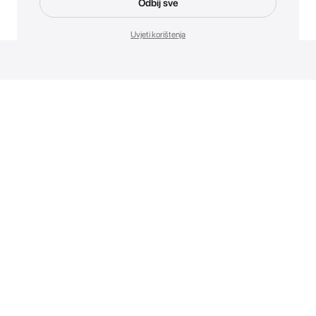
Odbij sve
Uvjeti korištenja
Novosti. Direktno u tvoj inbox.
Budi prvi koji otkriva sve o novim uređajima, promocijama i
događajima u AT Store-u.
Prijavite se