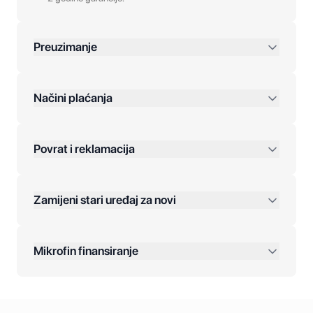
Preuzimanje
preko 400 KM
Načini plaćanja
Povrat i reklamacija
Jednokratna plaćanja:
Zamijeni stari uređaj za novi
Plaćanje na rate:
Dodatne opcije:
Mikrofin finansiranje
Online plaćanja:
Kreditiranje Mikrofina: