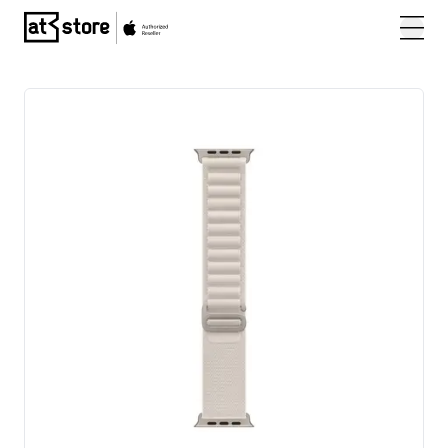
Posjetite početnu stranicu AT Store