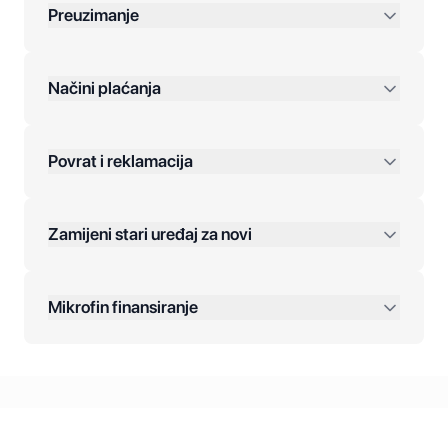
Preuzimanje
preko 400 KM
Načini plaćanja
Povrat i reklamacija
Jednokratna plaćanja:
Zamijeni stari uređaj za novi
Plaćanje na rate:
Dodatne opcije:
Mikrofin finansiranje
Online plaćanja:
Kreditiranje Mikrofina:
Kontakt: