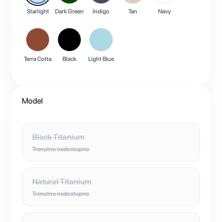
Starlight
Dark Green
Indigo
Tan
Navy
Terra Cotta
Black
Light Blue
Model
Black Titanium
Trenutno nedostupno
Natural Titanium
Trenutno nedostupno