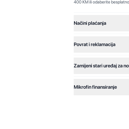
400 KM ili odaberite besplatno
Načini plaćanja
Povrat i reklamacija
Jednokratna plaćanja:
Plaćanje na rate:
Zamijeni stari uređaj za no
Dodatne opcije:
Online plaćanja:
Mikrofin finansiranje
Online plaćanje na rate:
Kreditiranje Mikrofina:
Kontakt: