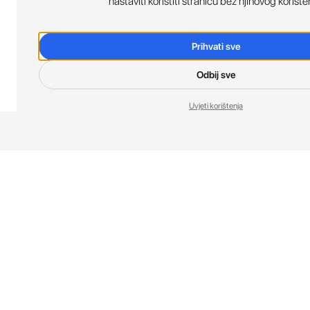
nastaviti koristiti stranicu bez njihovog korište
Prihvati sve
Odbij sve
Uvjeti korištenja
Nov
Budi prvi koji 