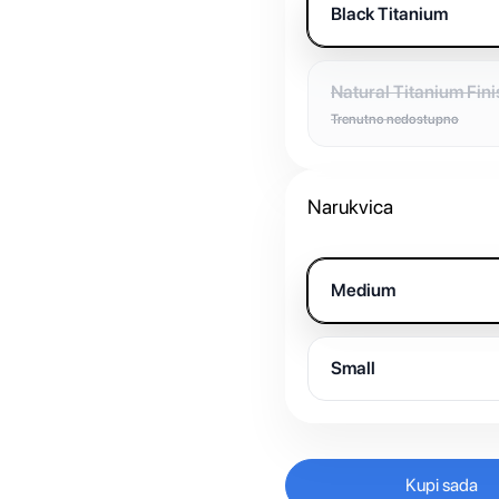
Black Titanium
Natural Titanium Fini
Trenutno nedostupno
Narukvica
Medium
Small
Kupi sada