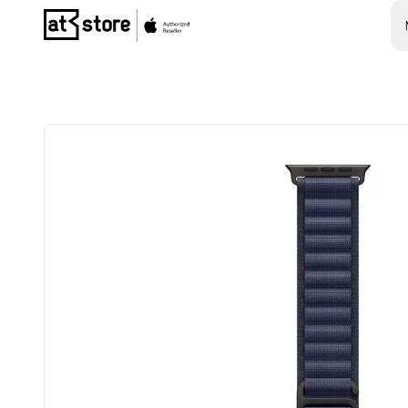
Posjetite početnu stranicu AT Store