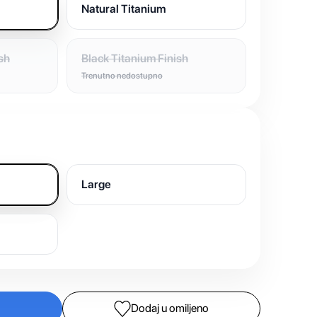
Natural Titanium
sh
Black Titanium Finish
Trenutno nedostupno
Large
Dodaj u omiljeno