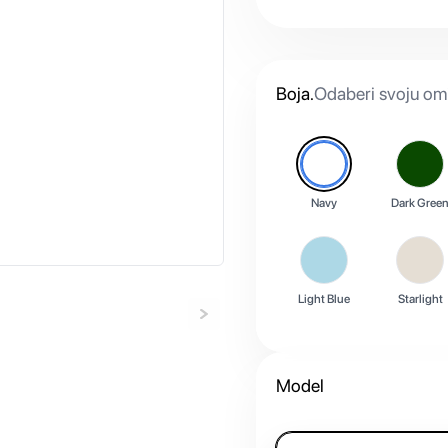
Boja
.
Odaberi svoju omi
Navy
Dark Gree
Light Blue
Starlight
Model