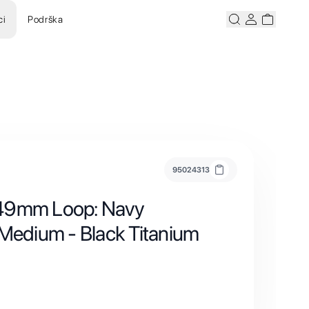
ci
Podrška
Pretraži
Korisnicki ra
Korisnick
95024313
49mm Loop: Navy
 Medium - Black Titanium