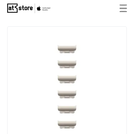
Posjetite početnu stranicu AT Store