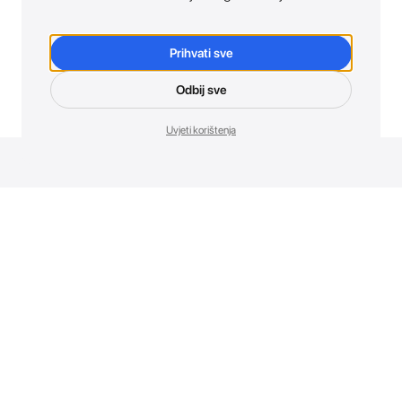
Prihvati sve
Odbij sve
Uvjeti korištenja
Novosti. Direktno u tvoj inbox.
Budi prvi koji otkriva sve o novim uređajima, promocijama i
događajima u AT Store-u.