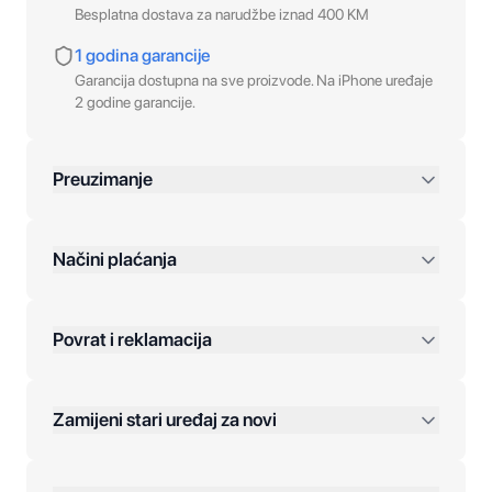
Besplatna dostava za narudžbe iznad 400 KM
1 godina garancije
Garancija dostupna na sve proizvode. Na iPhone uređaje
2 godine garancije.
Preuzimanje
preko 400 KM
Načini plaćanja
Povrat i reklamacija
Jednokratna plaćanja:
Zamijeni stari uređaj za novi
Plaćanje na rate:
Dodatne opcije: