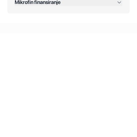
Mikrofin finansiranje
Online plaćanja:
Kreditiranje Mikrofina:
Kontakt: