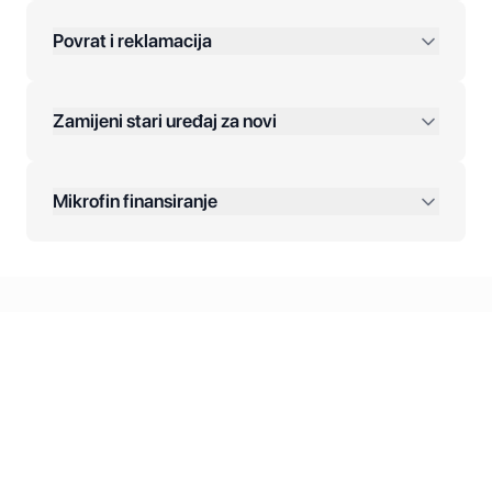
Povrat i reklamacija
Jednokratna plaćanja:
Zamijeni stari uređaj za novi
Plaćanje na rate:
Dodatne opcije:
Mikrofin finansiranje
Online plaćanja:
Kreditiranje Mikrofina:
Kontakt: