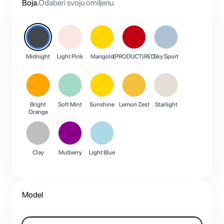
Boja
.
Odaberi svoju omiljenu.
Midnight
Light Pink
Marigold
(PRODUCT)RED
Sky Sport
Bright
Soft Mint
Sunshine
Lemon Zest
Starlight
Orange
Clay
Mulberry
Light Blue
Model