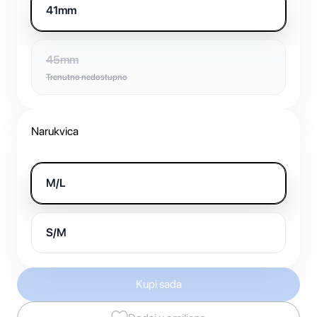
41mm
45mm
Trenutno nedostupno
Narukvica
M/L
S/M
Kupi sada