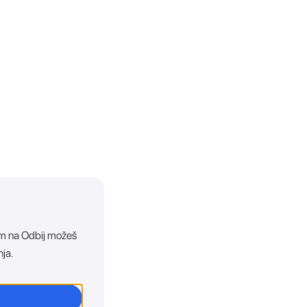
ikom na Odbij možeš
nja.