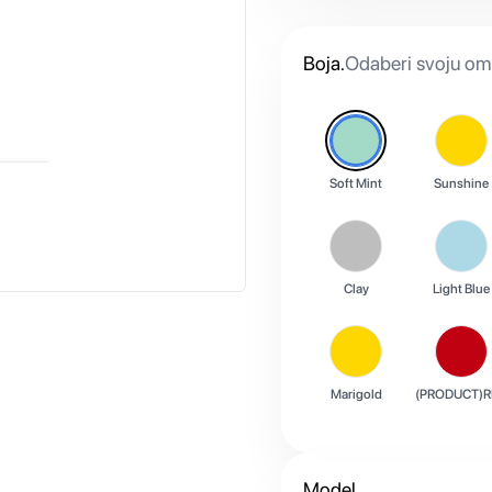
Boja
.
Odaberi svoju omi
Soft Mint
Sunshine
Clay
Light Blue
Marigold
(PRODUCT)R
Model