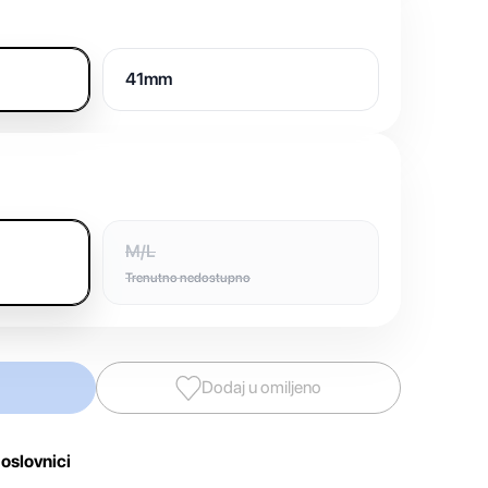
41mm
M/L
Trenutno nedostupno
Dodaj u omiljeno
oslovnici