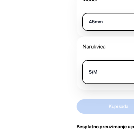
45mm
Narukvica
S/M
Kupi sada
Besplatno preuzimanje u p