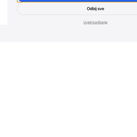
Odbij sve
Uvjeti korištenja
Nov
Budi prvi koji 