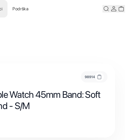
ci
Podrška
Pretraži
Korisnicki ra
Korisnick
98914
ple Watch 45mm Band: Soft
nd - S/M