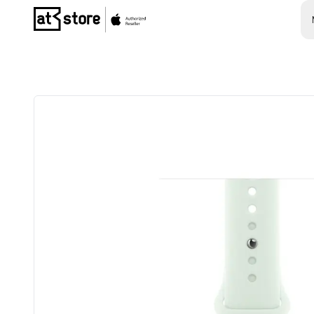
Posjetite početnu stranicu AT Store