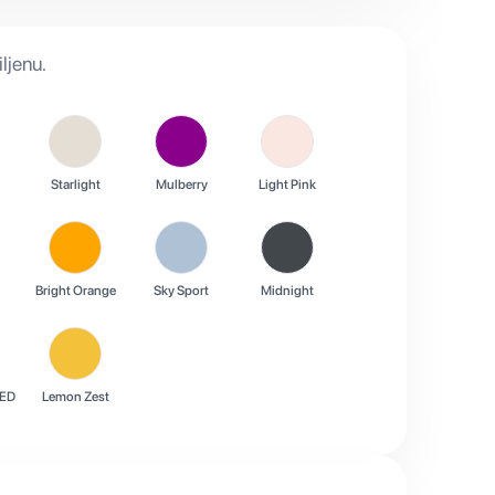
ljenu.
Starlight
Mulberry
Light Pink
Bright Orange
Sky Sport
Midnight
ED
Lemon Zest