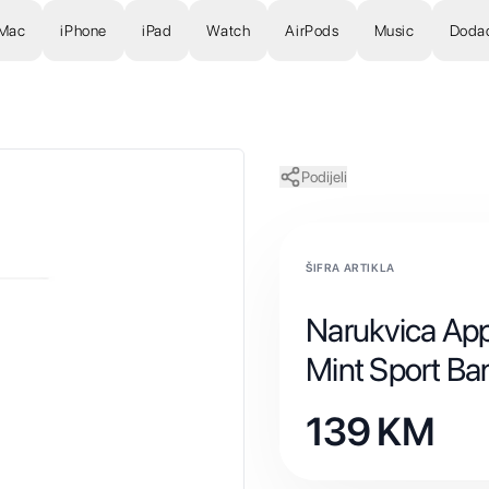
Mac
iPhone
iPad
Watch
AirPods
Music
Doda
Podijeli
ŠIFRA ARTIKLA
Narukvica Ap
Mint Sport Ba
139
KM