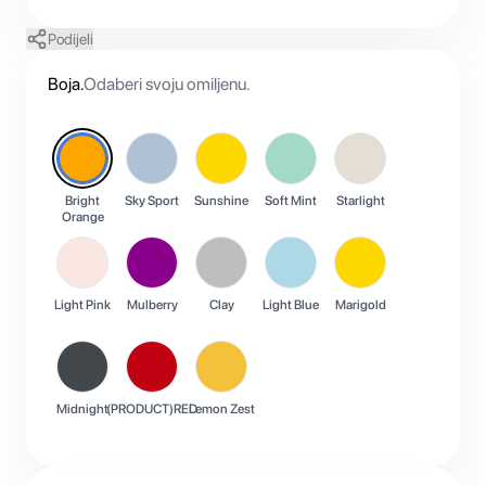
Podijeli
Boja
.
Odaberi svoju omiljenu.
Bright
Sky Sport
Sunshine
Soft Mint
Starlight
Orange
Light Pink
Mulberry
Clay
Light Blue
Marigold
Midnight
(PRODUCT)RED
Lemon Zest