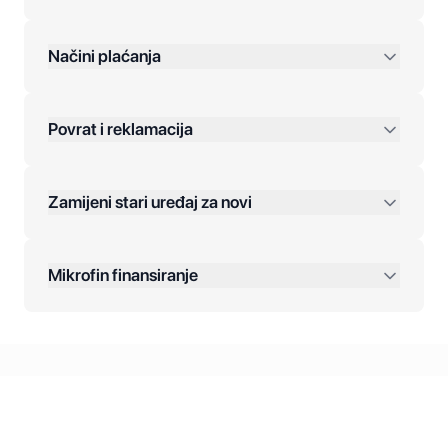
preko 400 KM
Načini plaćanja
Povrat i reklamacija
Jednokratna plaćanja:
Zamijeni stari uređaj za novi
Plaćanje na rate:
Dodatne opcije:
Mikrofin finansiranje
Online plaćanja:
Kreditiranje Mikrofina:
Kontakt: