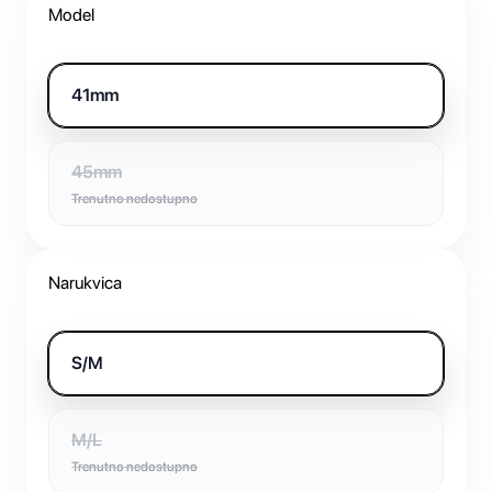
Model
41mm
45mm
Trenutno nedostupno
Narukvica
S/M
M/L
Trenutno nedostupno