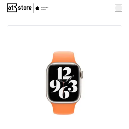
Posjetite početnu stranicu AT Store