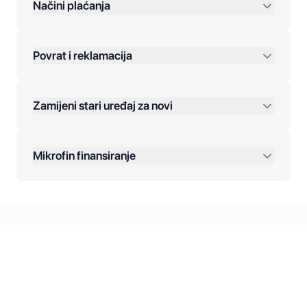
preko 400 KM
Načini plaćanja
Povrat i reklamacija
Jednokratna plaćanja:
Zamijeni stari uređaj za novi
Plaćanje na rate:
Dodatne opcije:
Mikrofin finansiranje
Online plaćanja:
Kreditiranje Mikrofina:
Kontakt: