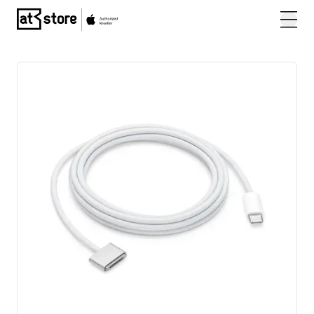
Posjetite početnu stranicu AT Store