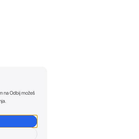
ikom na Odbij možeš
nja.