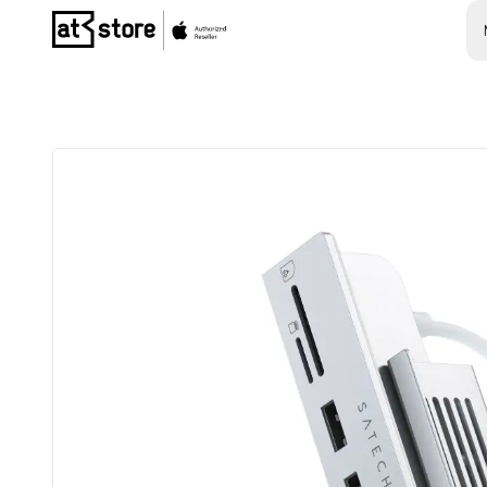
Posjetite početnu stranicu AT Store