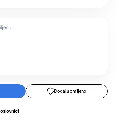
ljenu.
Dodaj u omiljeno
oslovnici