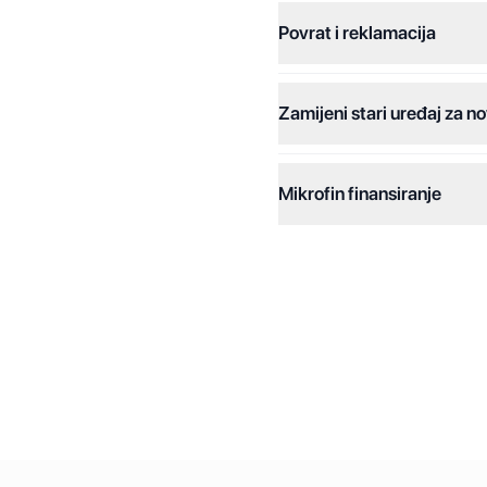
Povrat i reklamacija
Jednokratna plaćanja:
Plaćanje na rate:
Zamijeni stari uređaj za no
Dodatne opcije:
Online plaćanja:
Mikrofin finansiranje
Online plaćanje na rate:
Kreditiranje Mikrofina:
Kontakt: