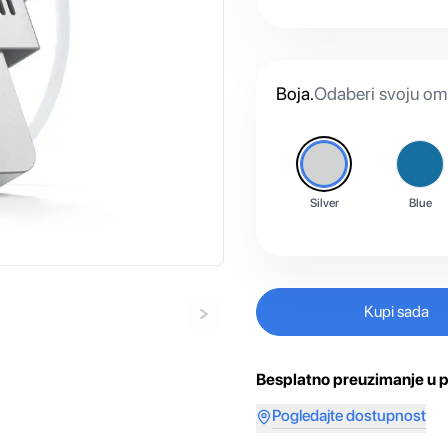
Boja
.
Odaberi svoju omi
Silver
Blue
Kupi sada
Besplatno preuzimanje u p
Pogledajte dostupnost