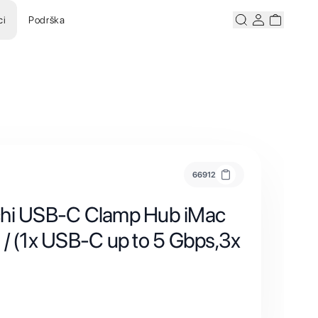
ci
Podrška
Pretraži
Korisnicki ra
Korisnick
66912
chi USB-C Clamp Hub iMac
 / (1x USB-C up to 5 Gbps,3x