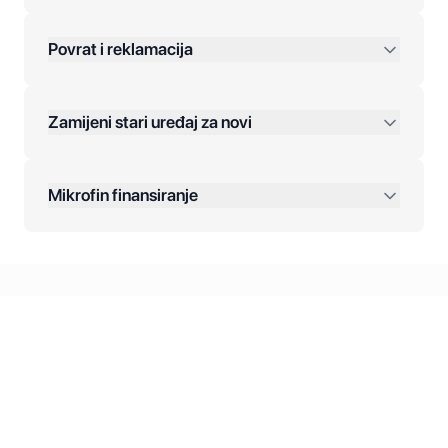
Povrat i reklamacija
Jednokratna plaćanja:
Zamijeni stari uređaj za novi
Plaćanje na rate:
Dodatne opcije:
Mikrofin finansiranje
Online plaćanja:
Kreditiranje Mikrofina:
Kontakt: