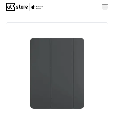
Posjetite početnu stranicu AT Store