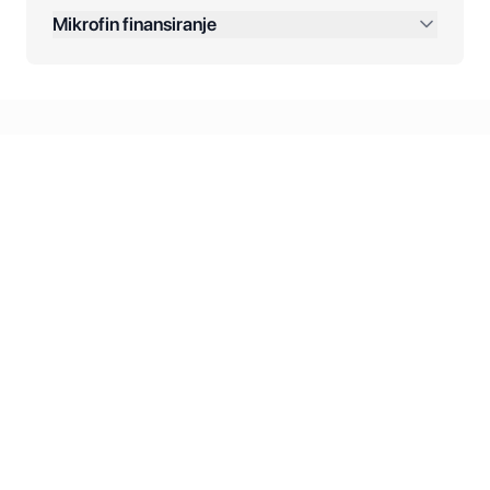
Dodatne opcije:
Mikrofin finansiranje
Online plaćanja:
Kreditiranje Mikrofina:
Kontakt: