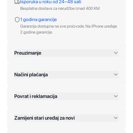
Isporuka u roku od 24–48 sati
Besplatna dostava za narudžbe iznad 400 KM
1 godina garancije
Garancija dostupna na sve proizvode. Na iPhone uređaje
2 godine garancije.
Preuzimanje
preko 400 KM
Načini plaćanja
Povrat i reklamacija
Jednokratna plaćanja:
Zamijeni stari uređaj za novi
Plaćanje na rate: