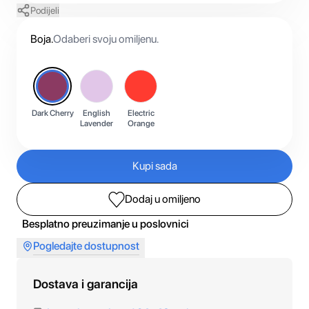
Podijeli
Boja
.
Odaberi svoju omiljenu.
Dark Cherry
English
Electric
Lavender
Orange
Kupi sada
Dodaj u omiljeno
Besplatno preuzimanje u poslovnici
Pogledajte dostupnost
Dostava i garancija