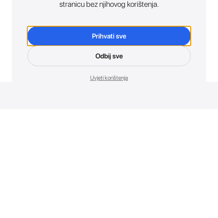
stranicu bez njihovog korištenja.
Prihvati sve
Odbij sve
Uvjeti korištenja
Novosti. Direktno u tvoj inbox.
Budi prvi koji otkriva sve o novim uređajima, promocijama i
događajima u AT Store-u.