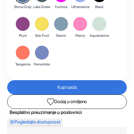
Stone Gray
Lake Green
Fuchsia
Ultramarine
Black
Plum
Star Fruit
Denim
Peony
Aquamarine
Tangerine
Periwinkle
Kupi sada
Dodaj u omiljeno
Besplatno preuzimanje u poslovnici
Pogledajte dostupnost