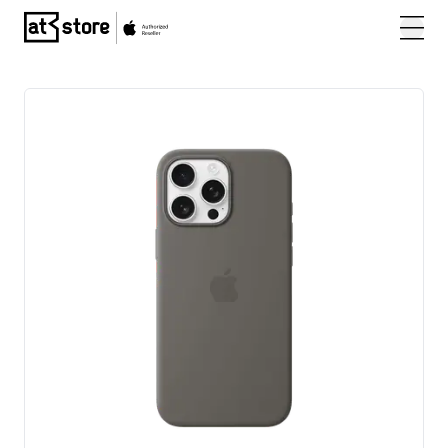
Posjetite početnu stranicu AT Store