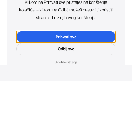
Klikom na Prihvati sve pristaješ na korištenje
kolačića, a klikom na Odbij možeš nastaviti koristiti
stranicu bez njihovog korištenja.
Prihvati sve
Odbij sve
Uvjeti korištenja
Novosti. Direktno u tvoj inbox.
Budi prvi koji otkriva sve o novim uređajima, promocijama i
događajima u AT Store-u.