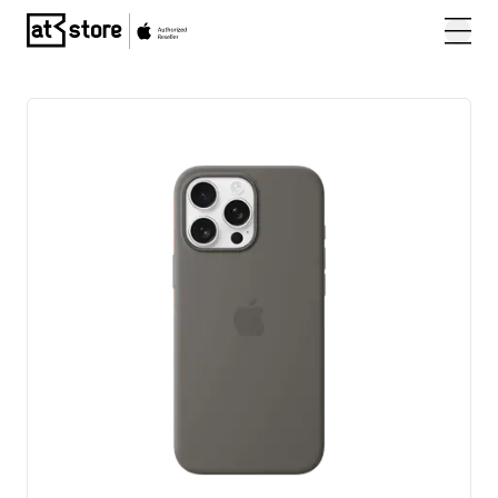
Posjetite početnu stranicu AT Store