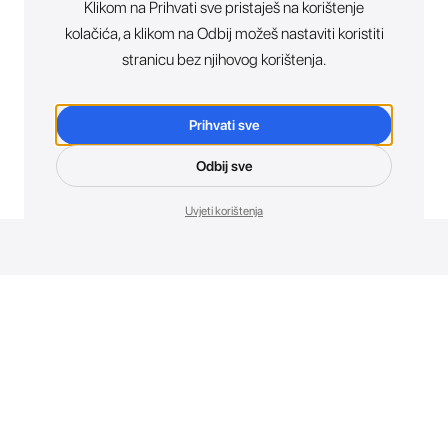
Klikom na Prihvati sve pristaješ na korištenje
kolačića, a klikom na Odbij možeš nastaviti koristiti
stranicu bez njihovog korištenja.
Prihvati sve
Odbij sve
Uvjeti korištenja
Novosti. Direktno u tvoj inbox.
Budi prvi koji otkriva sve o novim uređajima, promocijama i
događajima u AT Store-u.