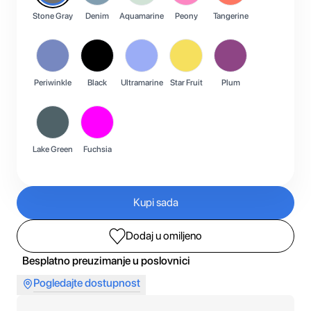
Stone Gray
Denim
Aquamarine
Peony
Tangerine
Periwinkle
Black
Ultramarine
Star Fruit
Plum
Lake Green
Fuchsia
Kupi sada
Dodaj u omiljeno
Besplatno preuzimanje u poslovnici
Pogledajte dostupnost