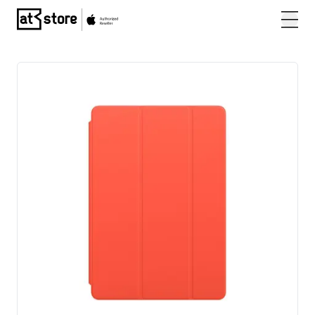
Posjetite početnu stranicu AT Store