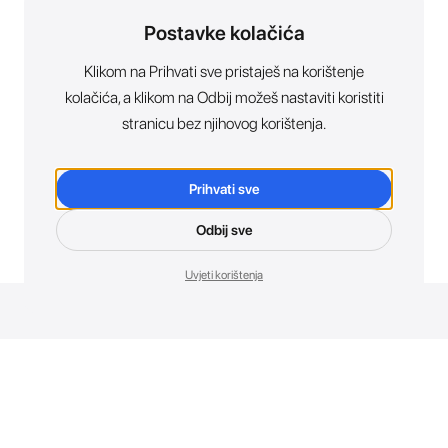
Postavke kolačića
Klikom na Prihvati sve pristaješ na korištenje
kolačića, a klikom na Odbij možeš nastaviti koristiti
stranicu bez njihovog korištenja.
Prihvati sve
Odbij sve
Uvjeti korištenja
Novosti. Direktno u tvoj inbox.
Budi prvi koji otkriva sve o novim uređajima, promocijama i
događajima u AT Store-u.