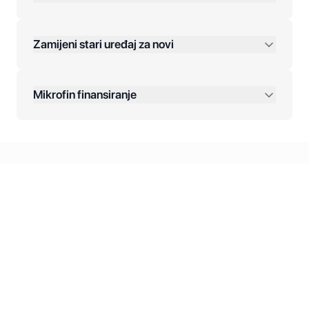
Jednokratna plaćanja:
Zamijeni stari uređaj za novi
Plaćanje na rate:
Dodatne opcije:
Mikrofin finansiranje
Online plaćanja:
Kreditiranje Mikrofina:
Kontakt: