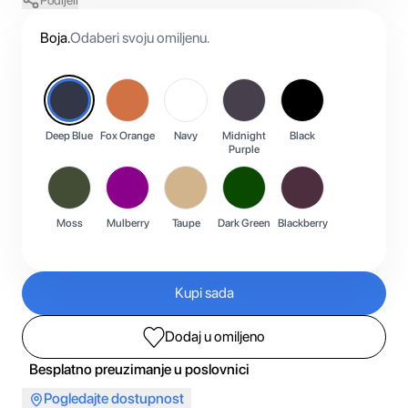
Podijeli
Boja
.
Odaberi svoju omiljenu.
Deep Blue
Fox Orange
Navy
Midnight
Black
Purple
Moss
Mulberry
Taupe
Dark Green
Blackberry
Kupi sada
Dodaj u omiljeno
Besplatno preuzimanje u poslovnici
Pogledajte dostupnost