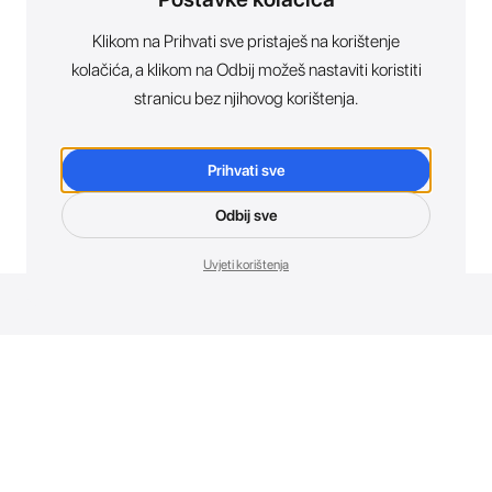
Klikom na Prihvati sve pristaješ na korištenje
kolačića, a klikom na Odbij možeš nastaviti koristiti
stranicu bez njihovog korištenja.
Prihvati sve
Odbij sve
Uvjeti korištenja
Novosti. Direktno u tvoj inbox.
Budi prvi koji otkriva sve o novim uređajima, promocijama i
događajima u AT Store-u.