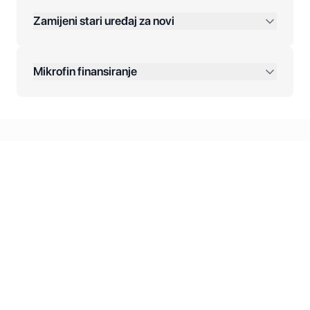
Zamijeni stari uređaj za novi
Plaćanje na rate:
Dodatne opcije:
Mikrofin finansiranje
Online plaćanja:
Kreditiranje Mikrofina:
Kontakt: