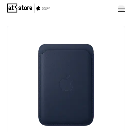
Posjetite početnu stranicu AT Store