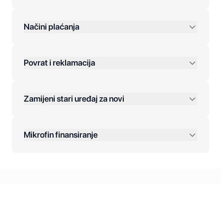
preko 400 KM
Načini plaćanja
Povrat i reklamacija
Jednokratna plaćanja:
Zamijeni stari uređaj za novi
Plaćanje na rate:
Dodatne opcije:
Mikrofin finansiranje
Online plaćanja:
Kreditiranje Mikrofina:
Kontakt: