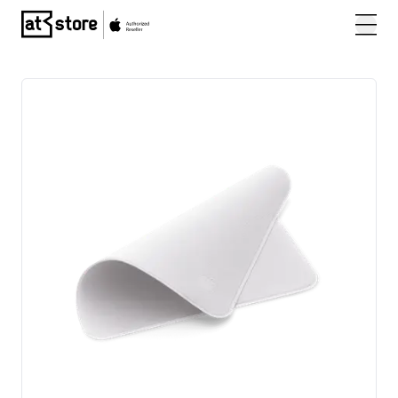
Posjetite početnu stranicu AT Store