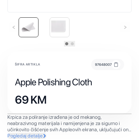
ŠIFRA ARTIKLA
97648007
Apple Polishing Cloth
69
KM
Krpica za poliranje izrađena je od mekanog,
neabrazivnog materijala i namijenjena je za sigurno i
učinkovito čišćenje svih Appleovih ekrana, uključujući one
od nanoteksturiranog stakla.
Pogledaj detalje