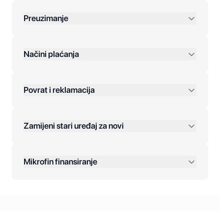
Preuzimanje
preko 400 KM
Načini plaćanja
Povrat i reklamacija
Jednokratna plaćanja:
Zamijeni stari uređaj za novi
Plaćanje na rate:
Dodatne opcije:
Mikrofin finansiranje
Online plaćanja:
Kreditiranje Mikrofina: