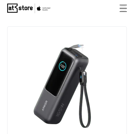
Posjetite početnu stranicu AT Store