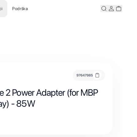
ci
Podrška
Pretraži
Korisnicki ra
Korisnick
97647985
 2 Power Adapter (for MBP
lay) - 85W