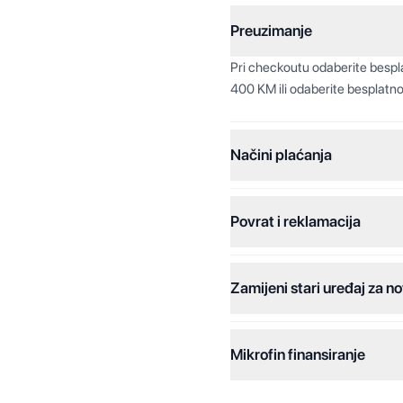
Preuzimanje
Pri checkoutu odaberite besp
400 KM ili odaberite besplatno
Načini plaćanja
Povrat i reklamacija
Jednokratna plaćanja:
Plaćanje na rate:
Zamijeni stari uređaj za no
Dodatne opcije:
Online plaćanja:
Mikrofin finansiranje
Online plaćanje na rate:
Kreditiranje Mikrofina: