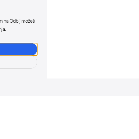
ikom na Odbij možeš
nja.
osti. Direktno u tvoj in
otkriva sve o novim uređajima, promocijama i događaji