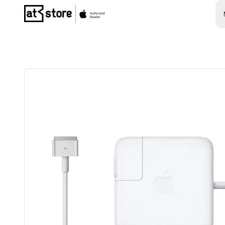
Posjetite početnu stranicu AT Store