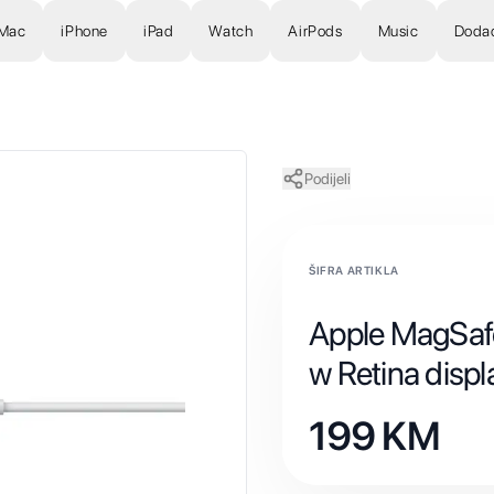
Mac
iPhone
iPad
Watch
AirPods
Music
Doda
Podijeli
ŠIFRA ARTIKLA
Apple MagSafe
w Retina disp
199
KM