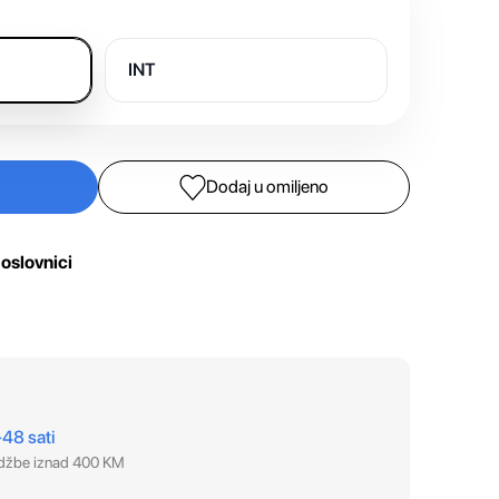
INT
Dodaj u omiljeno
oslovnici
–48 sati
udžbe iznad 400 KM