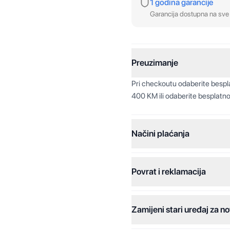
1 godina garancije
Garancija dostupna na sve 
Preuzimanje
Pri checkoutu odaberite besp
400 KM ili odaberite besplatno
Načini plaćanja
Povrat i reklamacija
Jednokratna plaćanja:
Plaćanje na rate:
Zamijeni stari uređaj za no
Dodatne opcije: