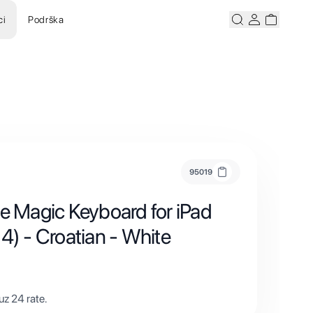
ci
Podrška
Pretraži
Korisnicki ra
Korisnick
95019
le Magic Keyboard for iPad
4) - Croatian - White
z 24 rate.