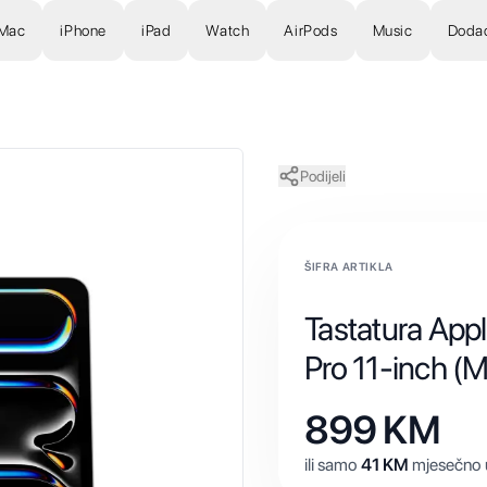
Mac
iPhone
iPad
Watch
AirPods
Music
Doda
Podijeli
ŠIFRA ARTIKLA
Tastatura App
Pro 11-inch (M
899
KM
ili samo
41
KM
mjesečno u