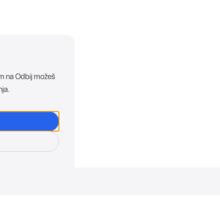
ikom na Odbij možeš
nja.
osti. Direktno u tvoj in