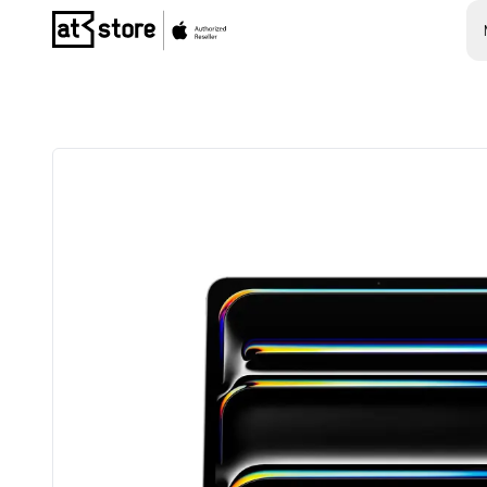
Posjetite početnu stranicu AT Store