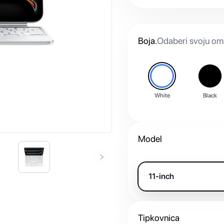
Boja
.
Odaberi svoju omi
White
Black
Model
11-inch
Tipkovnica