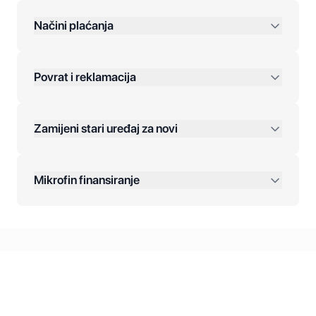
preko 400 KM
Načini plaćanja
Povrat i reklamacija
Jednokratna plaćanja:
Zamijeni stari uređaj za novi
Plaćanje na rate:
Dodatne opcije:
Mikrofin finansiranje
Online plaćanja:
Kreditiranje Mikrofina:
Kontakt: