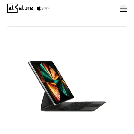
Posjetite početnu stranicu AT Store