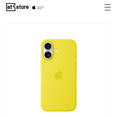
Posjetite početnu stranicu AT Store