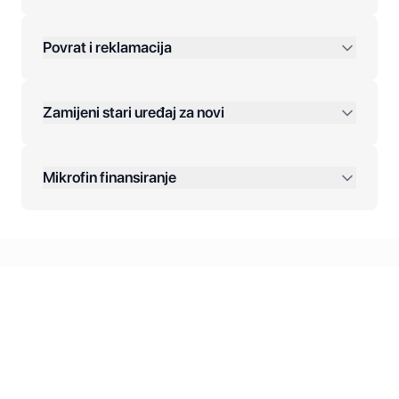
Povrat i reklamacija
Jednokratna plaćanja:
Zamijeni stari uređaj za novi
Plaćanje na rate:
Dodatne opcije:
Mikrofin finansiranje
Online plaćanja:
Kreditiranje Mikrofina:
Kontakt: