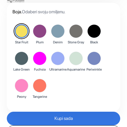
Podijeli
Boja
.
Odaberi svoju omiljenu.
Star Fruit
Plum
Denim
Stone Gray
Black
Lake Green
Fuchsia
Ultramarine
Aquamarine
Periwinkle
Peony
Tangerine
Kupi sada