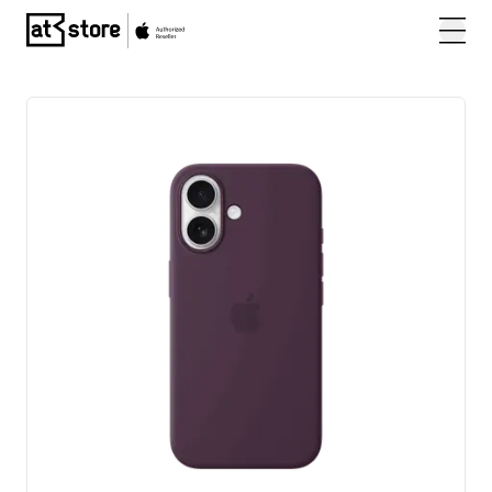
Posjetite početnu stranicu AT Store