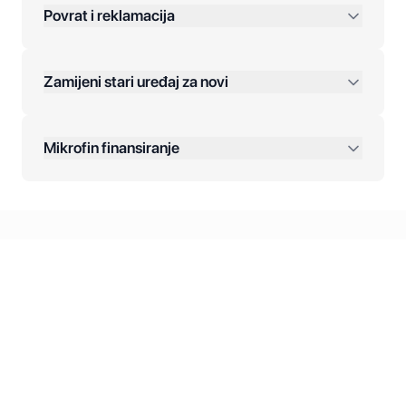
Povrat i reklamacija
Jednokratna plaćanja:
Zamijeni stari uređaj za novi
Plaćanje na rate:
Dodatne opcije:
Mikrofin finansiranje
Online plaćanja:
Kreditiranje Mikrofina:
Kontakt: