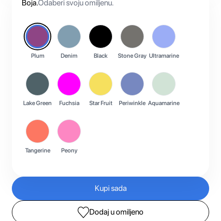
Boja
.
Odaberi svoju omiljenu.
Plum
Denim
Black
Stone Gray
Ultramarine
Lake Green
Fuchsia
Star Fruit
Periwinkle
Aquamarine
Tangerine
Peony
Kupi sada
Dodaj u omiljeno