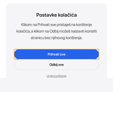
Postavke kolačića
Klikom na Prihvati sve pristaješ na korištenje
kolačića, a klikom na Odbij možeš nastaviti koristiti
stranicu bez njihovog korištenja.
Prihvati sve
Odbij sve
Uvjeti korištenja
Novosti. Direktno u tvoj inbox.
Budi prvi koji otkriva sve o novim uređajima, promocijama i