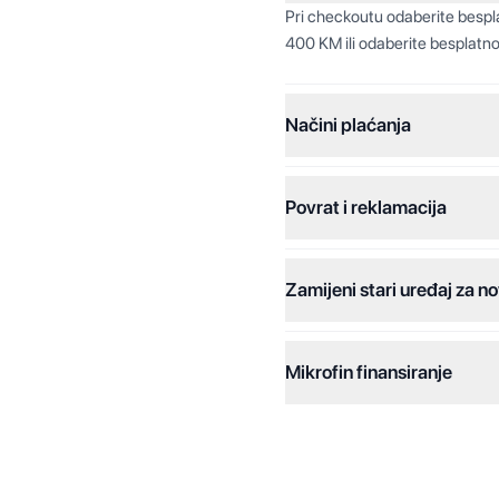
Pri checkoutu odaberite besp
400 KM ili odaberite besplatno
Načini plaćanja
Povrat i reklamacija
Jednokratna plaćanja:
Plaćanje na rate:
Zamijeni stari uređaj za no
Dodatne opcije:
Online plaćanja:
Mikrofin finansiranje
Online plaćanje na rate:
Kreditiranje Mikrofina:
Kontakt: