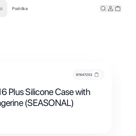
ci
Podrška
Pretraži
Korisnicki ra
Korisnick
97647253
6 Plus Silicone Case with
ngerine (SEASONAL)