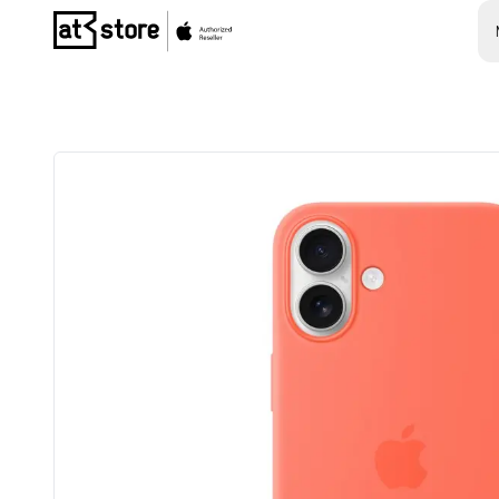
Posjetite početnu stranicu AT Store