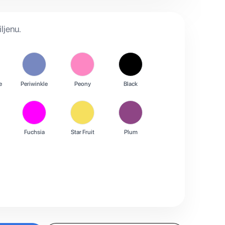
ljenu.
e
Periwinkle
Peony
Black
Fuchsia
Star Fruit
Plum