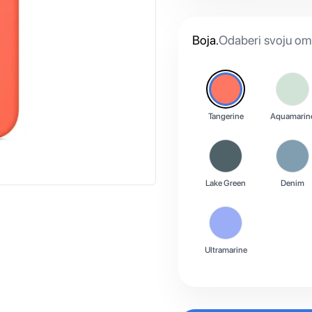
Boja
.
Odaberi svoju omi
Tangerine
Aquamarin
Lake Green
Denim
Ultramarine