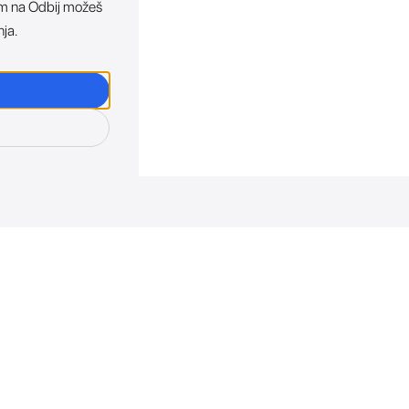
ikom na Odbij možeš
nja.
osti. Direktno u tvoj in
otkriva sve o novim uređajima, promocijama i događaji