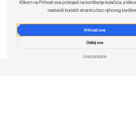
Klikom na Prihvati sve pristaješ na korištenje kolačića, a kl
nastaviti koristiti stranicu bez njihovog korište
Prihvati sve
Odbij sve
Uvjeti korištenja
Nov
Budi prvi koji 