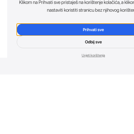
Klikom na Prihvati sve pristaješ na korištenje kolačića, a kl
nastaviti koristiti stranicu bez njihovog korište
Prihvati sve
Odbij sve
Uvjeti korištenja
Nov
Budi prvi koji 