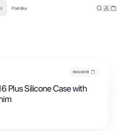
ci
Podrška
Pretraži
Korisnicki ra
Korisnick
95024078
6 Plus Silicone Case with
nim