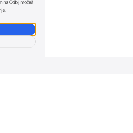
ikom na Odbij možeš
nja.
osti. Direktno u tvoj in
otkriva sve o novim uređajima, promocijama i događaji