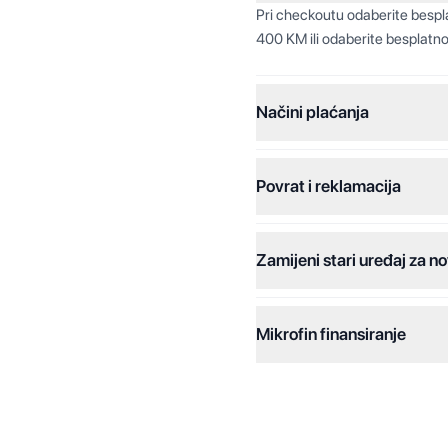
Pri checkoutu odaberite besp
400 KM ili odaberite besplatno
Načini plaćanja
Povrat i reklamacija
Jednokratna plaćanja:
Plaćanje na rate:
Zamijeni stari uređaj za no
Dodatne opcije:
Online plaćanja:
Mikrofin finansiranje
Online plaćanje na rate:
Kreditiranje Mikrofina:
Kontakt: