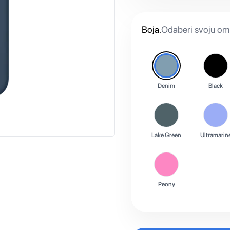
Boja
.
Odaberi svoju omi
Denim
Black
Lake Green
Ultramarin
Peony