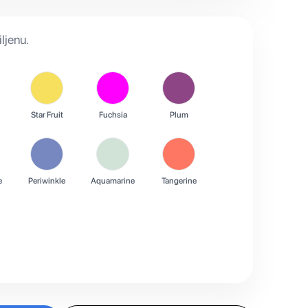
ljenu.
Star Fruit
Fuchsia
Plum
e
Periwinkle
Aquamarine
Tangerine