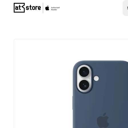
Posjetite početnu stranicu AT Store