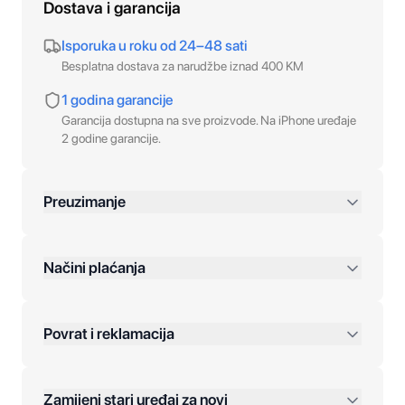
Dostava i garancija
Isporuka u roku od 24–48 sati
Besplatna dostava za narudžbe iznad 400 KM
1 godina garancije
Garancija dostupna na sve proizvode. Na iPhone uređaje
2 godine garancije.
Preuzimanje
preko 400 KM
Načini plaćanja
Povrat i reklamacija
Jednokratna plaćanja:
Zamijeni stari uređaj za novi
Plaćanje na rate: