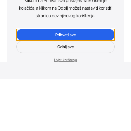
Klikom na Prihvati sve pristaješ na korištenje
kolačića, a klikom na Odbij možeš nastaviti koristiti
stranicu bez njihovog korištenja.
Prihvati sve
Odbij sve
Uvjeti korištenja
Novosti. Direktno u tvoj inbox.
Budi prvi koji otkriva sve o novim uređajima, promocijama i
događajima u AT Store-u.