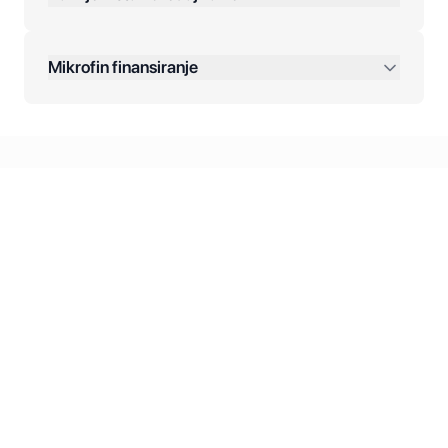
Dodatne opcije:
Mikrofin finansiranje
Online plaćanja:
Kreditiranje Mikrofina:
Kontakt: