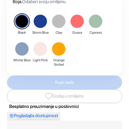
Boja
.
Odaberi svoju omiljenu.
Black
Storm Blue
Clay
Guava
Cypress
Winter Blue
Light Pink
Orange
Sorbet
Kupi sada
Dodaj u omiljeno
Besplatno preuzimanje u poslovnici
Pogledajte dostupnost