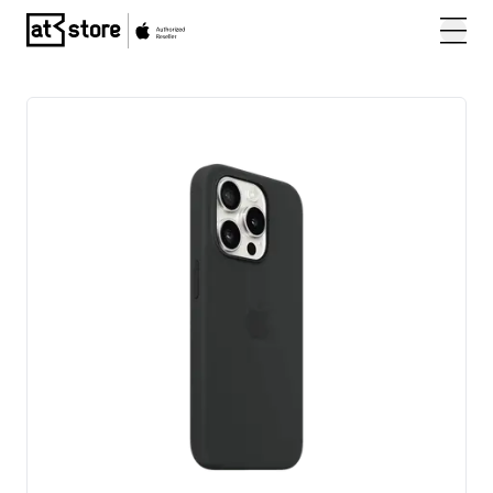
Posjetite početnu stranicu AT Store