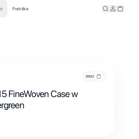
ci
Podrška
Pretraži
Korisnicki ra
Korisnick
9902
 15 FineWoven Case w
ergreen