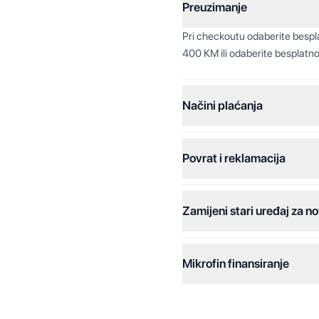
Preuzimanje
Pri checkoutu odaberite besp
400 KM ili odaberite besplatno
Načini plaćanja
Povrat i reklamacija
Jednokratna plaćanja:
Plaćanje na rate:
Zamijeni stari uređaj za no
Dodatne opcije:
Online plaćanja:
Mikrofin finansiranje
Online plaćanje na rate:
Kreditiranje Mikrofina: