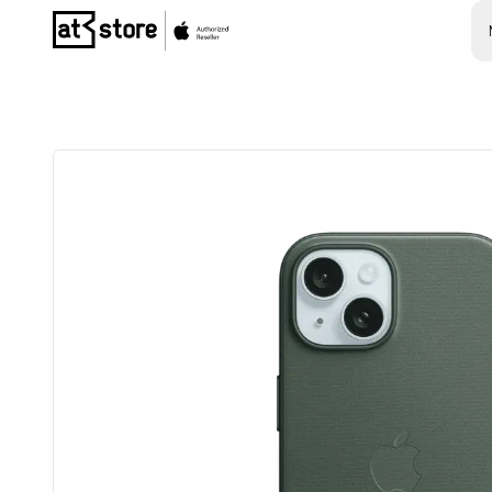
Posjetite početnu stranicu AT Store