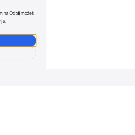
ikom na Odbij možeš
nja.
osti. Direktno u tvoj in
otkriva sve o novim uređajima, promocijama i događaji