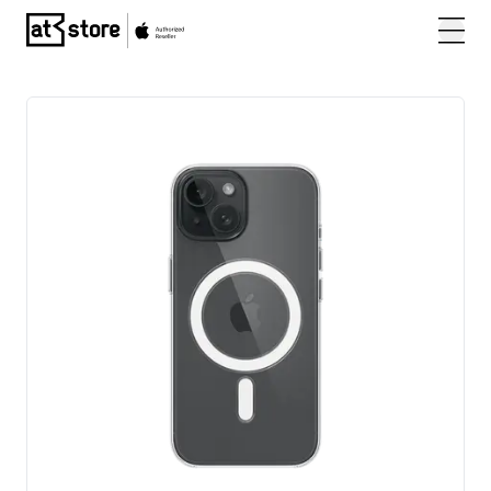
Posjetite početnu stranicu AT Store