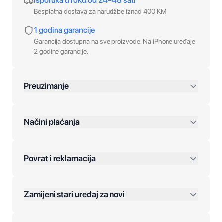
Isporuka u roku od 24–48 sati
Besplatna dostava za narudžbe iznad 400 KM
1 godina garancije
Garancija dostupna na sve proizvode. Na iPhone uređaje
2 godine garancije.
Preuzimanje
preko 400 KM
Načini plaćanja
Povrat i reklamacija
Jednokratna plaćanja:
Zamijeni stari uređaj za novi
Plaćanje na rate: