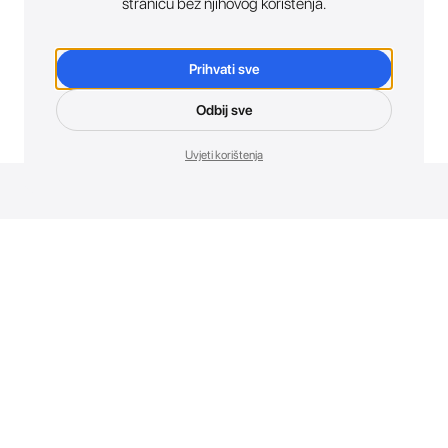
stranicu bez njihovog korištenja.
Prihvati sve
Odbij sve
Uvjeti korištenja
Novosti. Direktno u tvoj inbox.
Budi prvi koji otkriva sve o novim uređajima, promocijama i
događajima u AT Store-u.