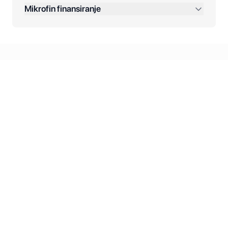
Dodatne opcije:
Mikrofin finansiranje
Online plaćanja:
Kreditiranje Mikrofina:
Kontakt: