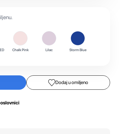
ljenu.
ED
Chalk Pink
Lilac
Storm Blue
Dodaj u omiljeno
oslovnici