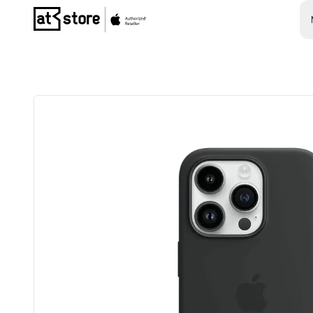
Posjetite početnu stranicu AT Store