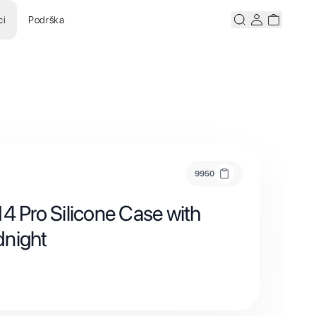
ci
Podrška
Pretraži
Korisnicki ra
Korisnick
9950
4 Pro Silicone Case with
dnight