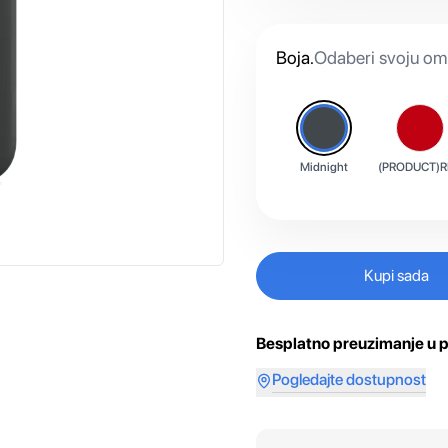
Boja
.
Odaberi svoju omi
Midnight
(PRODUCT)R
Kupi sada
Besplatno preuzimanje u p
Pogledajte dostupnost