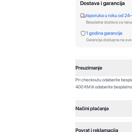
Dostava i garancija
Isporuka u roku od 24
Besplatna dostava za nar
1 godina garancije
Garancija dostupna na sve 
Preuzimanje
Pri checkoutu odaberite besp
400 KM ili odaberite besplatno
Načini plaćanja
Povrat i reklamacija
Jednokratna plaćanja: