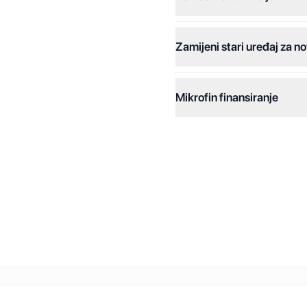
Plaćanje na rate:
Zamijeni stari uređaj za no
Dodatne opcije:
Online plaćanja:
Mikrofin finansiranje
Online plaćanje na rate:
Kreditiranje Mikrofina:
Kontakt: