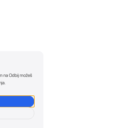
ikom na Odbij možeš
nja.