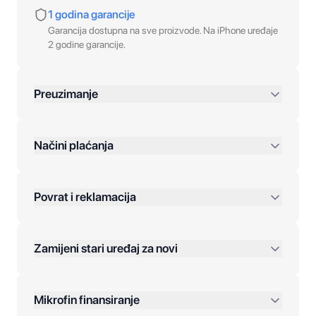
1 godina garancije
Garancija dostupna na sve proizvode. Na iPhone uređaje
2 godine garancije.
Preuzimanje
preko 400 KM
Načini plaćanja
Povrat i reklamacija
Jednokratna plaćanja:
Zamijeni stari uređaj za novi
Plaćanje na rate:
Dodatne opcije:
Mikrofin finansiranje
Online plaćanja: