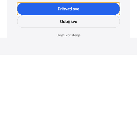
Prihvati sve
Odbij sve
Uvjeti korištenja
Novosti. Direktno u tvoj inbox.
Budi prvi koji otkriva sve o novim uređajima, promocijama i
događajima u AT Store-u.