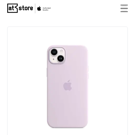
Posjetite početnu stranicu AT Store