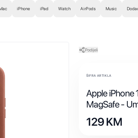
Mac
iPhone
iPad
Watch
AirPods
Music
Doda
Podijeli
ŠIFRA ARTIKLA
Apple iPhone 
MagSafe - U
129
KM