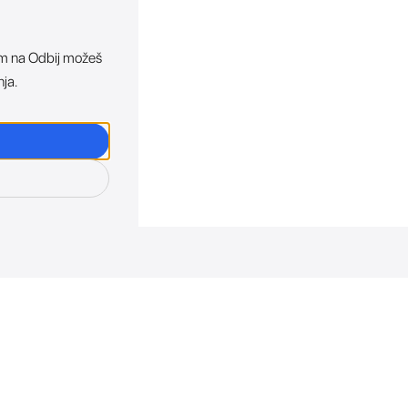
ikom na Odbij možeš
nja.
osti. Direktno u tvoj in
otkriva sve o novim uređajima, promocijama i događaji