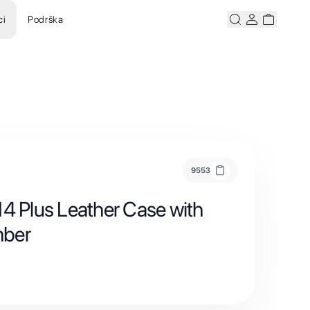
ci
Podrška
Pretraži
Korisnicki ra
Korisnick
9553
14 Plus Leather Case with
mber