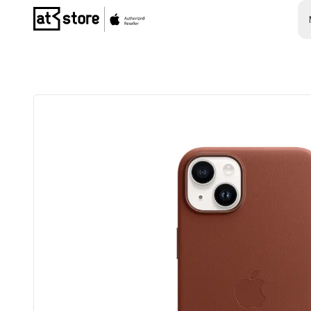
Posjetite početnu stranicu AT Store