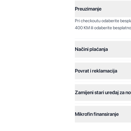
Preuzimanje
Pri checkoutu odaberite besp
400 KM ili odaberite besplatno
Načini plaćanja
Povrat i reklamacija
Jednokratna plaćanja:
Plaćanje na rate:
Zamijeni stari uređaj za no
Dodatne opcije:
Online plaćanja:
Mikrofin finansiranje
Online plaćanje na rate:
Kreditiranje Mikrofina: