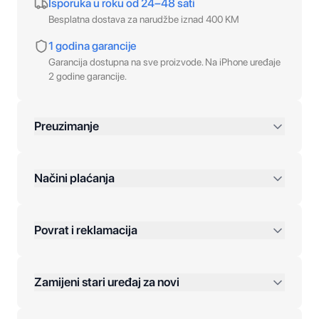
Isporuka u roku od 24–48 sati
Besplatna dostava za narudžbe iznad 400 KM
1 godina garancije
Garancija dostupna na sve proizvode. Na iPhone uređaje
2 godine garancije.
Preuzimanje
preko 400 KM
Načini plaćanja
Povrat i reklamacija
Jednokratna plaćanja:
Zamijeni stari uređaj za novi
Plaćanje na rate: