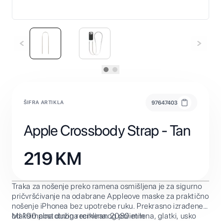
ŠIFRA ARTIKLA
97647403
Apple Crossbody Strap - Tan
219
KM
Traka za nošenje preko ramena osmišljena je za sigurno
pričvršćivanje na odabrane Appleove maske za praktično
nošenje iPhonea bez upotrebe ruku. Prekrasno izrađene
od 100 postotnog recikliranog polietilena, glatki, usko
Maksimalna dužina remena: 2080 mm