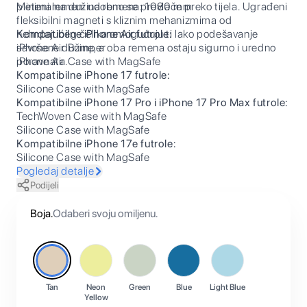
pleteni remeni udobno se prevlače preko tijela. Ugrađeni
Minimalna dužina remena: 1080 mm
fleksibilni magneti s kliznim mehanizmima od
nehrđajućeg čelika omogućuju ti lako podešavanje
Kompatibilne iPhone Air futrole:
savršene dužine, a oba remena ostaju sigurno i uredno
iPhone Air Bumper
poravnata.
iPhone Air Case with MagSafe
Kompatibilne iPhone 17 futrole:
Silicone Case with MagSafe
Kompatibilne iPhone 17 Pro i iPhone 17 Pro Max futrole:
TechWoven Case with MagSafe
Silicone Case with MagSafe
Kompatibilne iPhone 17e futrole:
Silicone Case with MagSafe
Pogledaj detalje
Podijeli
Boja
.
Odaberi svoju omiljenu.
Tan
Neon
Green
Blue
Light Blue
Yellow