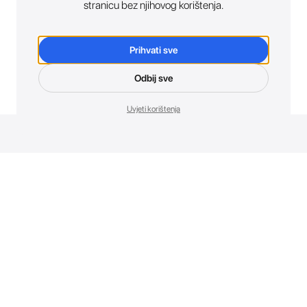
stranicu bez njihovog korištenja.
Prihvati sve
Odbij sve
Uvjeti korištenja
Novosti. Direktno u tvoj inbox.
Budi prvi koji otkriva sve o novim uređajima, promocijama i
događajima u AT Store-u.