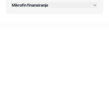
Dodatne opcije:
Mikrofin finansiranje
Online plaćanja:
Kreditiranje Mikrofina:
Kontakt: