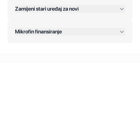
Zamijeni stari uređaj za novi
Plaćanje na rate:
Dodatne opcije:
Mikrofin finansiranje
Online plaćanja:
Kreditiranje Mikrofina:
Kontakt: