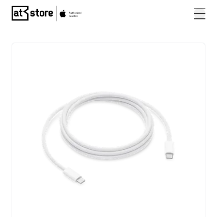
Posjetite početnu stranicu AT Store