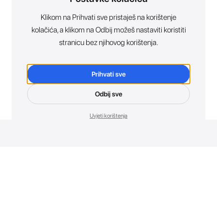
Klikom na Prihvati sve pristaješ na korištenje
kolačića, a klikom na Odbij možeš nastaviti koristiti
stranicu bez njihovog korištenja.
Prihvati sve
Odbij sve
Uvjeti korištenja
Novosti. Direktno u tvoj inbox.
Budi prvi koji otkriva sve o novim uređajima, promocijama i
događajima u AT Store-u.