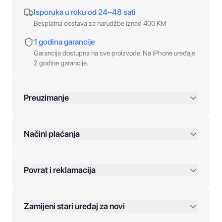
Isporuka u roku od 24–48 sati
Besplatna dostava za narudžbe iznad 400 KM
1 godina garancije
Garancija dostupna na sve proizvode. Na iPhone uređaje
2 godine garancije.
Preuzimanje
preko 400 KM
Načini plaćanja
Povrat i reklamacija
Jednokratna plaćanja:
Zamijeni stari uređaj za novi
Plaćanje na rate: