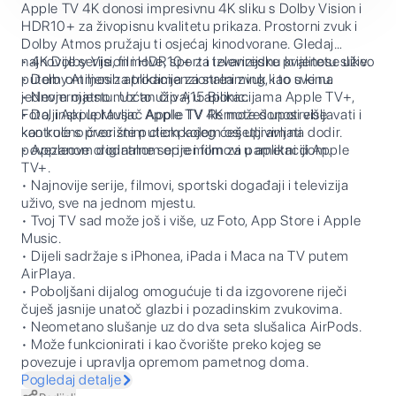
Apple TV 4K donosi impresivnu 4K sliku s Dolby Vision i
HDR10+ za živopisnu kvalitetu prikaza. Prostorni zvuk i
Dolby Atmos pružaju ti osjećaj kinodvorane. Gledaj
najnovije serije, filmove, sport i televizijske prijenose uživo
• 4K Dolby Vision i HDR10+ za izvanrednu kvalitetu slike.
putem omiljenih aplikacija za streaming, i to sve na
• Dolby Atmos za trodimenzionalni zvuk kao u kinu.
jednom mjestu. Uz to uživaj u aplikacijama Apple TV+,
• Nevjerojatno moćan čip A15 Bionic.
Foto, i Apple Music. Apple TV 4K možeš upotrebljavati i
• Daljinski upravljač Apple TV Remote donosi više
kao kućno čvorište putem kojeg ćeš upravljati
kontrole s preciznim clickpadom osjetljivim na dodir.
povezanom dodatnom opremom za pametni dom.
• Appleove originalne serije i filmovi u aplikaciji Apple
TV+.
• Najnovije serije, filmovi, sportski događaji i televizija
uživo, sve na jednom mjestu.
• Tvoj TV sad može još i više, uz Foto, App Store i Apple
Music.
• Dijeli sadržaje s iPhonea, iPada i Maca na TV putem
AirPlaya.
• Poboljšani dijalog omogućuje ti da izgovorene riječi
čuješ jasnije unatoč glazbi i pozadinskim zvukovima.
• Neometano slušanje uz do dva seta slušalica AirPods.
• Može funkcionirati i kao čvorište preko kojeg se
povezuje i upravlja opremom pametnog doma.
Pogledaj detalje