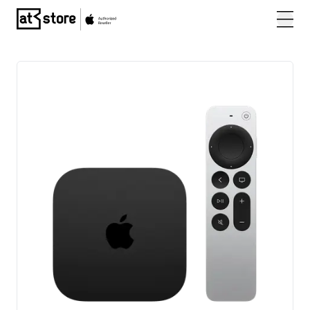
Posjetite početnu stranicu AT Store